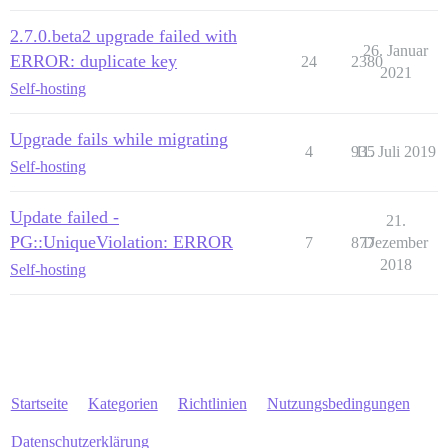
2.7.0.beta2 upgrade failed with
26. Januar
ERROR: duplicate key
24
2380
2021
Self-hosting
Upgrade fails while migrating
4
935
11. Juli 2019
Self-hosting
Update failed -
21.
PG::UniqueViolation: ERROR
7
877
Dezember
2018
Self-hosting
Startseite
Kategorien
Richtlinien
Nutzungsbedingungen
Datenschutzerklärung