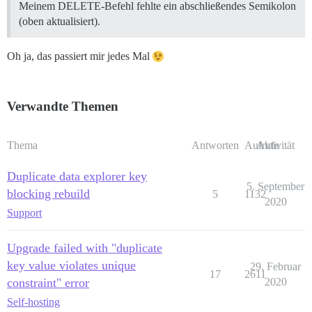
Meinem DELETE-Befehl fehlte ein abschließendes Semikolon
(oben aktualisiert).
Oh ja, das passiert mir jedes Mal
Verwandte Themen
Thema
Antworten
Aufrufe
Aktivität
Duplicate data explorer key
5. September
blocking rebuild
5
1132
2020
Support
Upgrade failed with "duplicate
key value violates unique
29. Februar
17
2611
constraint" error
2020
Self-hosting