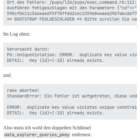
Ort des Fehlers: /pups/lib/pups/exec_command.rb:112:in
Ausführen fehlgeschlagen mit den Parametern {"cd"=>"$
590cf0611c566ea6df5f70ffdd2cec2359e84eaea29b7abcde77d5
Im Log oben:
Verursacht durch:

PG::UniqueViolation: ERROR:  duplicate key value viol
und
rake aborted!

StandardError: Ein Fehler ist aufgetreten, diese und 
ERROR:  duplicate key value violates unique constrain
Also muss ich wohl den doppelten Schlüssel
data_explorer_queries_pkey
entfernen.