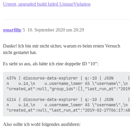
Urgent, upgraded build failed UniqueViolation
omarfilip
5
10. September 2020 um 20:29
Danke! Ich bin mir nicht sicher, warum es beim ersten Versuch
nicht gestartet hat.
Es sieht so aus, als hätte ich eine doppelte ID “10”:
4374 | discourse-data-explorer | q:-10 | JSON      | 
n    u.id,\n    u.username_lower AS \"username\",\n  
"created_at":null,"group_ids":[],"last_run_at":"2019-
4114 | discourse-data-explorer | q:-10 | JSON      | 
n    u.id,\n    u.username_lower AS \"username\",\n  
Also sollte ich wohl folgendes ausführen: