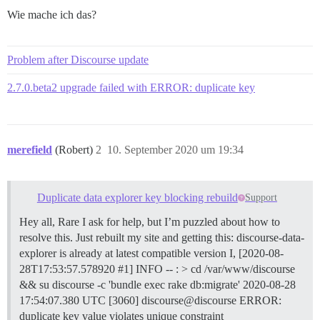
Wie mache ich das?
Problem after Discourse update
2.7.0.beta2 upgrade failed with ERROR: duplicate key
merefield
(Robert)
2
10. September 2020 um 19:34
Duplicate data explorer key blocking rebuild
Support
Hey all, Rare I ask for help, but I’m puzzled about how to
resolve this. Just rebuilt my site and getting this: discourse-data-
explorer is already at latest compatible version I, [2020-08-
28T17:53:57.578920 #1] INFO -- : > cd /var/www/discourse
&& su discourse -c 'bundle exec rake db:migrate' 2020-08-28
17:54:07.380 UTC [3060] discourse@discourse ERROR:
duplicate key value violates unique constraint