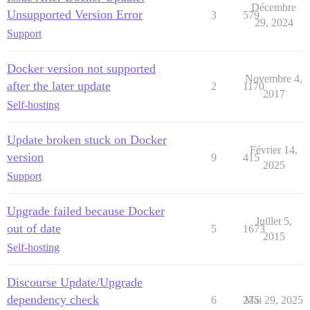
Décembre
Unsupported Version Error
3
579
29, 2024
Support
Docker version not supported
Novembre 4,
after the later update
2
1170
2017
Self-hosting
Update broken stuck on Docker
Février 14,
version
9
415
2025
Support
Upgrade failed because Docker
Juillet 5,
out of date
5
1673
2015
Self-hosting
Discourse Update/Upgrade
dependency check
6
275
Mai 29, 2025