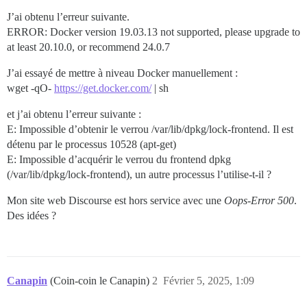
J’ai obtenu l’erreur suivante.
ERROR: Docker version 19.03.13 not supported, please upgrade to
at least 20.10.0, or recommend 24.0.7
J’ai essayé de mettre à niveau Docker manuellement :
wget -qO-
https://get.docker.com/
| sh
et j’ai obtenu l’erreur suivante :
E: Impossible d’obtenir le verrou /var/lib/dpkg/lock-frontend. Il est
détenu par le processus 10528 (apt-get)
E: Impossible d’acquérir le verrou du frontend dpkg
(/var/lib/dpkg/lock-frontend), un autre processus l’utilise-t-il ?
Mon site web Discourse est hors service avec une
Oops-Error 500
.
Des idées ?
Canapin
(Coin-coin le Canapin)
2
Février 5, 2025, 1:09