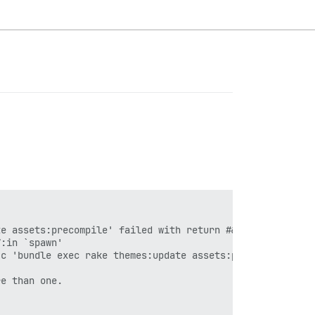
e assets:precompile' failed with return #&lt;Process::St
:in `spawn'

c 'bundle exec rake themes:update assets:precompile'"]}

e than one.
