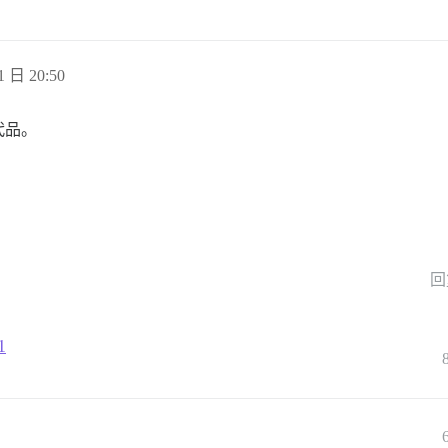
1 日 20:50
代品。
回
1