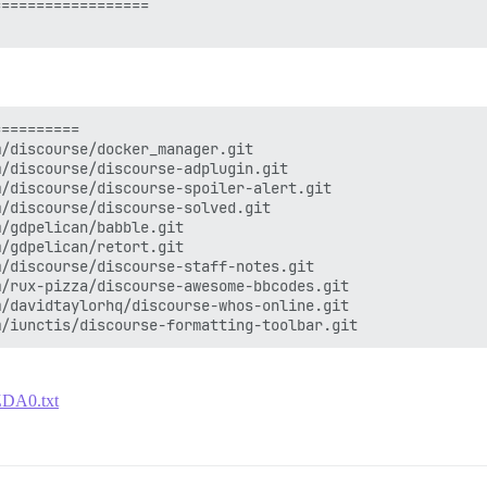
=================

=========

/discourse/docker_manager.git

/discourse/discourse-adplugin.git

/discourse/discourse-spoiler-alert.git

/discourse/discourse-solved.git

/gdpelican/babble.git

/gdpelican/retort.git

/discourse/discourse-staff-notes.git

/rux-pizza/discourse-awesome-bbcodes.git

/davidtaylorhq/discourse-whos-online.git

ZDA0.txt