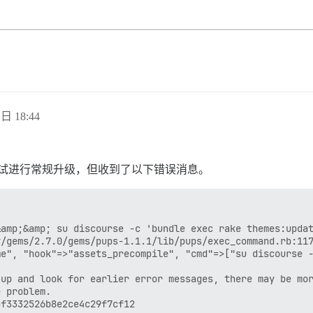
 日 18:44
。我尝试进行常规升级，但收到了以下错误消息。
amp;&amp; su discourse -c 'bundle exec rake themes:updat
/gems/2.7.0/gems/pups-1.1.1/lib/pups/exec_command.rb:117
e", "hook"=>"assets_precompile", "cmd"=>["su discourse -
up and look for earlier error messages, there may be mor
 problem.

f3332526b8e2ce4c29f7cf12
