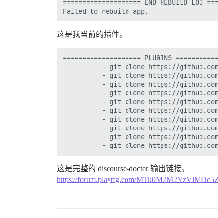
==================== END REBUILD LOG ===
这是我当前的插件。
==================== PLUGINS ===========
          - git clone https://github.com
          - git clone https://github.com
          - git clone https://github.com
          - git clone https://github.com
          - git clone https://github.com
          - git clone https://github.com
          - git clone https://github.com
          - git clone https://github.com
          - git clone https://github.com
这是完整的 discourse-doctor 输出链接。
https://forum.playtfg.com/MTk0M2M2YzVlMDc5