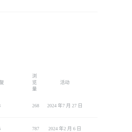
浏
复
览
活动
量
8
268
2024 年7 月 27 日
6
787
2024 年2 月 6 日