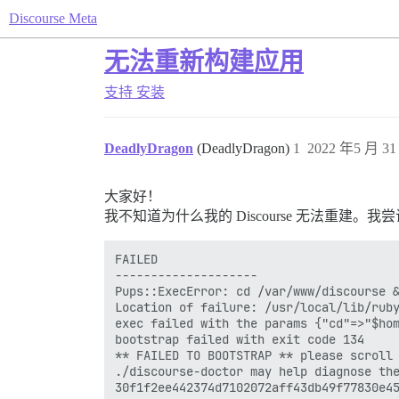
Discourse Meta
无法重新构建应用
支持
安装
DeadlyDragon
(DeadlyDragon)
1
2022 年5 月 31
大家好！
我不知道为什么我的 Discourse 无法重建
FAILED

--------------------

Pups::ExecError: cd /var/www/discourse &
Location of failure: /usr/local/lib/ruby
exec failed with the params {"cd"=>"$hom
bootstrap failed with exit code 134

** FAILED TO BOOTSTRAP ** please scroll 
./discourse-doctor may help diagnose the
30f1f2ee442374d7102072aff43db49f77830e45