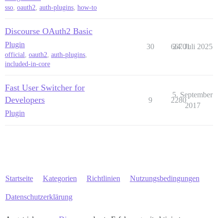
sso
,
oauth2
,
auth-plugins
,
how-to
Discourse OAuth2 Basic
Plugin
30
66701
24. Juli 2025
official
,
oauth2
,
auth-plugins
,
included-in-core
Fast User Switcher for
5. September
Developers
9
2280
2017
Plugin
Startseite
Kategorien
Richtlinien
Nutzungsbedingungen
Datenschutzerklärung