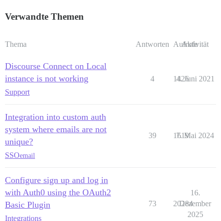
Verwandte Themen
Thema
Antworten
Aufrufe
Aktivität
Discourse Connect on Local
instance is not working
4
1426
4. Juni 2021
Support
Integration into custom auth
system where emails are not
39
1619
7. Mai 2024
unique?
SSO
email
Configure sign up and log in
with Auth0 using the OAuth2
16.
73
20284
Dezember
Basic Plugin
2025
Integrations