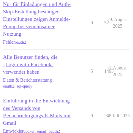
Nur für Einladungen und Auth-
Skip-Erstellung bestätigen
Einstellungen zeigen Anmelde-
29. August
0
52
Popup bei gemeinsamer
2025
Nutzung
Fehler
oauth2
Alle Benutzer finden, die
„Login with Facebook"
8. August
5
1493
verwendet haben
2025
Daten & Berichterstattung
oauth2
,
sql-query
Einführung in die Entwicklung
des Versands von
Benachrichtigungs-E-Mails mit
9
258
31. Juli 2025
Gmail
Entwickler
docker
,
email
,
oauth2