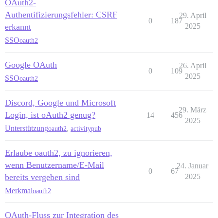
OAuth2-
Authentifizierungsfehler: CSRF
29. April
0
187
erkannt
2025
SSO
oauth2
Google OAuth
26. April
0
109
2025
SSO
oauth2
Discord, Google und Microsoft
29. März
Login, ist oAuth2 genug?
14
456
2025
Unterstützung
oauth2
,
activitypub
Erlaube oauth2, zu ignorieren,
wenn Benutzername/E-Mail
24. Januar
0
67
bereits vergeben sind
2025
Merkmal
oauth2
OAuth-Fluss zur Integration des