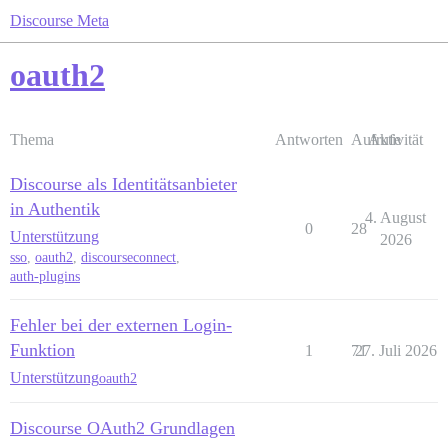
Discourse Meta
oauth2
Thema
Antworten
Aufrufe
Aktivität
Discourse als Identitätsanbieter
in Authentik
4. August
0
28
Unterstützung
2026
sso
,
oauth2
,
discourseconnect
,
auth-plugins
Fehler bei der externen Login-
Funktion
1
71
27. Juli 2026
Unterstützung
oauth2
Discourse OAuth2 Grundlagen