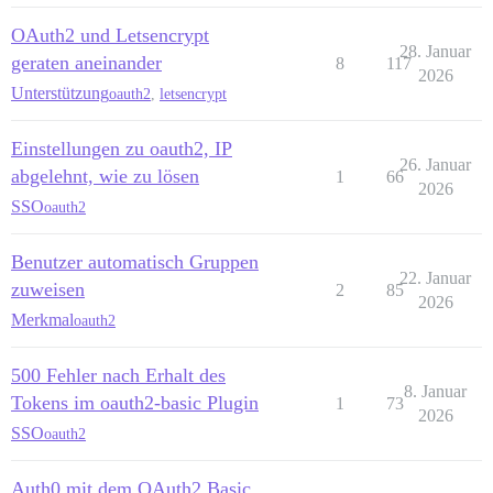
OAuth2 und Letsencrypt
28. Januar
geraten aneinander
8
117
2026
Unterstützung
oauth2
,
letsencrypt
Einstellungen zu oauth2, IP
26. Januar
abgelehnt, wie zu lösen
1
66
2026
SSO
oauth2
Benutzer automatisch Gruppen
22. Januar
zuweisen
2
85
2026
Merkmal
oauth2
500 Fehler nach Erhalt des
8. Januar
Tokens im oauth2-basic Plugin
1
73
2026
SSO
oauth2
Auth0 mit dem OAuth2 Basic