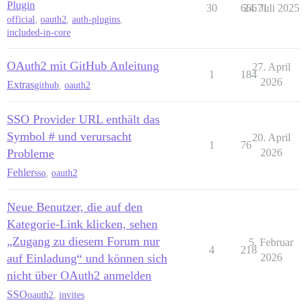
Plugin
30
66671
24. Juli 2025
official
,
oauth2
,
auth-plugins
,
included-in-core
OAuth2 mit GitHub Anleitung
27. April
1
184
2026
Extras
github
,
oauth2
SSO Provider URL enthält das
Symbol # und verursacht
20. April
1
76
Probleme
2026
Fehler
sso
,
oauth2
Neue Benutzer, die auf den
Kategorie-Link klicken, sehen
„Zugang zu diesem Forum nur
5. Februar
4
218
auf Einladung“ und können sich
2026
nicht über OAuth2 anmelden
SSO
oauth2
,
invites