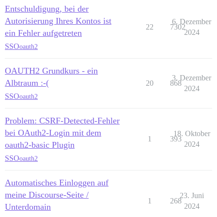
Entschuldigung, bei der
Autorisierung Ihres Kontos ist
6. Dezember
22
7302
ein Fehler aufgetreten
2024
SSO
oauth2
OAUTH2 Grundkurs - ein
3. Dezember
Albtraum :-(
20
868
2024
SSO
oauth2
Problem: CSRF-Detected-Fehler
bei OAuth2-Login mit dem
18. Oktober
1
393
oauth2-basic Plugin
2024
SSO
oauth2
Automatisches Einloggen auf
meine Discourse-Seite /
23. Juni
1
268
Unterdomain
2024