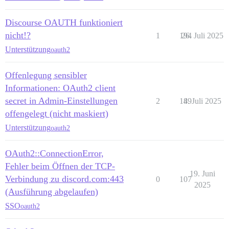
Discourse OAUTH funktioniert
nicht!?
1
194
26. Juli 2025
Unterstützung
oauth2
Offenlegung sensibler
Informationen: OAuth2 client
secret in Admin-Einstellungen
2
149
8. Juli 2025
offengelegt (nicht maskiert)
Unterstützung
oauth2
OAuth2::ConnectionError,
Fehler beim Öffnen der TCP-
19. Juni
Verbindung zu discord.com:443
0
107
2025
(Ausführung abgelaufen)
SSO
oauth2