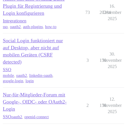
Plugin für Registrierung und
16.
73
20284
Dezember
Login konfigurieren
2025
Integrationen
sso
,
oauth2
,
auth-plugins
,
how-to
Social Login funktioniert nur
auf Desktop, aber nicht auf
30.
mobilen Geräten (CSRF
3
150
November
detected)
2025
SSO
mobile
,
oauth2
,
linkedin-oauth
,
google-login
,
login
Nur-für-Mitglieder-Forum mit
12.
Google-, OIDC- oder OAuth2-
2
158
November
Login
2025
SSO
oauth2
,
openid-connect