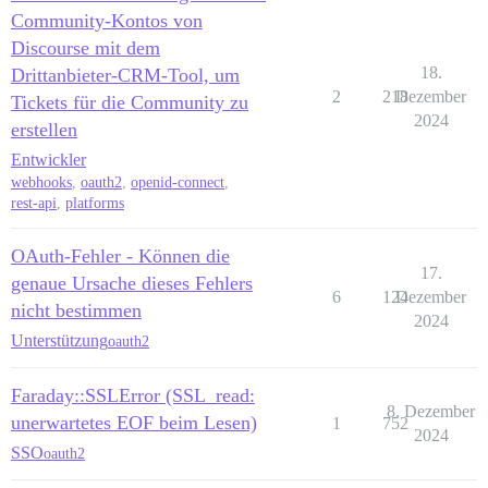
Community-Kontos von
Discourse mit dem
18.
Drittanbieter-CRM-Tool, um
2
218
Dezember
Tickets für die Community zu
2024
erstellen
Entwickler
webhooks
,
oauth2
,
openid-connect
,
rest-api
,
platforms
OAuth-Fehler - Können die
17.
genaue Ursache dieses Fehlers
6
124
Dezember
nicht bestimmen
2024
Unterstützung
oauth2
Faraday::SSLError (SSL_read:
8. Dezember
unerwartetes EOF beim Lesen)
1
752
2024
SSO
oauth2