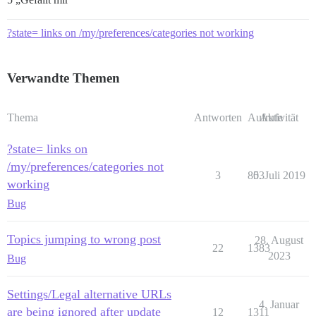
?state= links on /my/preferences/categories not working
Verwandte Themen
Thema
Antworten
Aufrufe
Aktivität
?state= links on
/my/preferences/categories not
3
803
5. Juli 2019
working
Bug
Topics jumping to wrong post
28. August
22
1383
2023
Bug
Settings/Legal alternative URLs
4. Januar
are being ignored after update
12
1311