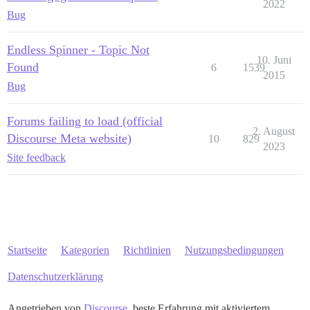
2022
Bug
Endless Spinner - Topic Not
10. Juni
Found
6
1539
2015
Bug
Forums failing to load (official
2. August
Discourse Meta website)
10
829
2023
Site feedback
Startseite
Kategorien
Richtlinien
Nutzungsbedingungen
Datenschutzerklärung
Angetrieben von
Discourse
, beste Erfahrung mit aktiviertem