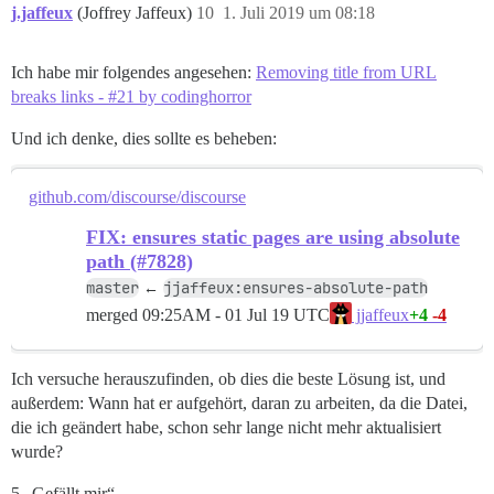
j.jaffeux
(Joffrey Jaffeux)
10
1. Juli 2019 um 08:18
Ich habe mir folgendes angesehen:
Removing title from URL
breaks links - #21 by codinghorror
Und ich denke, dies sollte es beheben:
github.com/discourse/discourse
FIX: ensures static pages are using absolute
path (#7828)
master
jjaffeux:ensures-absolute-path
←
merged
09:25AM - 01 Jul 19 UTC
+4
-4
jjaffeux
Ich versuche herauszufinden, ob dies die beste Lösung ist, und
außerdem: Wann hat er aufgehört, daran zu arbeiten, da die Datei,
die ich geändert habe, schon sehr lange nicht mehr aktualisiert
wurde?
5 „Gefällt mir“