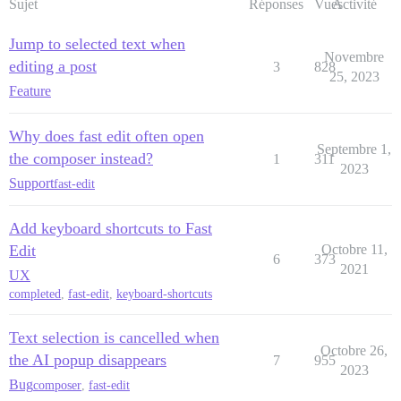
Sujet
Réponses
Vues
Activité
Jump to selected text when
Novembre
editing a post
3
828
25, 2023
Feature
Why does fast edit often open
Septembre 1,
the composer instead?
1
311
2023
Support
fast-edit
Add keyboard shortcuts to Fast
Edit
Octobre 11,
6
373
2021
UX
completed
,
fast-edit
,
keyboard-shortcuts
Text selection is cancelled when
Octobre 26,
the AI popup disappears
7
955
2023
Bug
composer
,
fast-edit