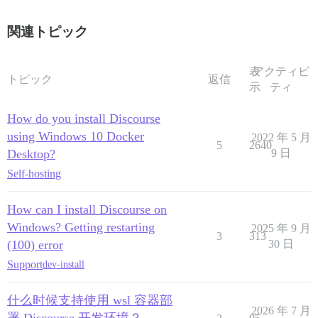
関連トピック
表
アクティビ
トピック
返信
示
ティ
How do you install Discourse
using Windows 10 Docker
2022 年 5 月
5
2640
Desktop?
9 日
Self-hosting
How can I install Discourse on
Windows? Getting restarting
2025 年 9 月
3
313
(100) error
30 日
Support
dev-install
什么时候支持使用 wsl 容器部
2026 年 7 月
署 Discourse 开发环境？