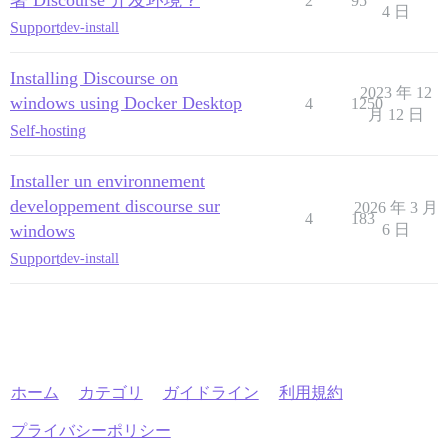
2
95
4 日
Support
dev-install
Installing Discourse on
2023 年 12
windows using Docker Desktop
4
1250
月 12 日
Self-hosting
Installer un environnement
developpement discourse sur
2026 年 3 月
4
183
windows
6 日
Support
dev-install
ホーム
カテゴリ
ガイドライン
利用規約
プライバシーポリシー