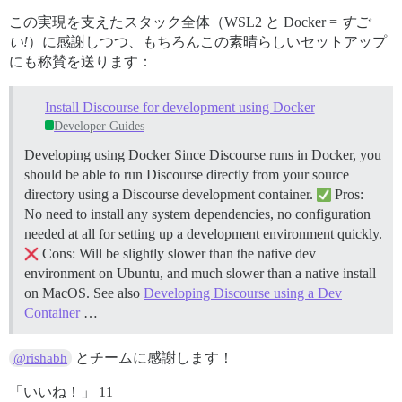
この実現を支えたスタック全体（WSL2 と Docker =
すご
い!
）に感謝しつつ、もちろんこの素晴らしいセットアップ
にも称賛を送ります：
Install Discourse for development using Docker
Developer Guides
Developing using Docker Since Discourse runs in Docker, you
should be able to run Discourse directly from your source
directory using a Discourse development container.
Pros:
No need to install any system dependencies, no configuration
needed at all for setting up a development environment quickly.
Cons: Will be slightly slower than the native dev
environment on Ubuntu, and much slower than a native install
on MacOS. See also
Developing Discourse using a Dev
Container
…
とチームに感謝します！
@rishabh
「いいね！」 11