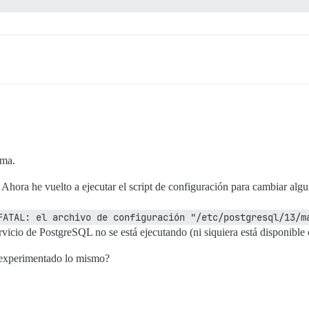
scourse -c "alter schema public owner to discourse;"' fa
_command.rb:112:in `spawn'

 postgres -c 'psql $db_name -c \\\"alter schema public o
579b6d4d0021d605f7f5e145

splázate hacia arriba y busca mensajes de error anterior
ema.
 Ahora he vuelto a ejecutar el script de configuración para cambiar alg
FATAL: el archivo de configuración "/etc/postgresql/13/m
rvicio de PostgreSQL no se está ejecutando (ni siquiera está disponible
 experimentado lo mismo?