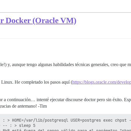
ciar Docker (Oracle VM)
le!) y, aunque tengo algunas habilidades técnicas generales, creo que 
 Linux. He completado los pasos aquí (
https://blogs.oracle.com/develope
or a continuación… intenté ejecutar discourse doctor pero sin éxito. Es
gracias de antemano! -Tim
 : > HOME=/var/lib/postgresql USER=postgres exec chpst -
 -- : > sleep 5

 8kB está fuera del rango válido para el parámetro "shar