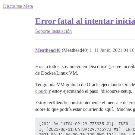
Discourse Meta
Error fatal al intentar ini
Soporte
Instalación
Meathead40
(Meathead40)
1
11 Junio, 2021 04:16
Hola a todos: soy nuevo en Discourse (¡se ve increíb
de Docker/Linux VM.
Tengo una VM gratuita de Oracle ejecutando Oracle
cloud
) y estoy ejecutando el paso ./discourse-setup.
Estoy recibiendo consistentemente el mensaje de err
sobre lo que podría estar ocurriendo aquí. ¡Muchas 
[2021-06-11T04:09:29.733935 #1]  INFO --
I, [2021-06-11T04:09:29.735773 #1]  INFO
2021-06-11 04:09:30.320 GMT [54] LOG:  0