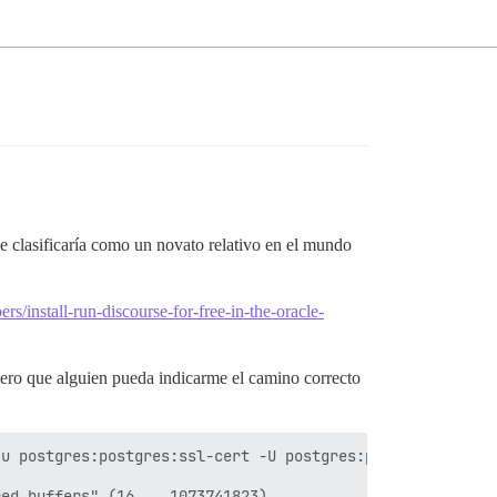
me clasificaría como un novato relativo en el mundo
rs/install-run-discourse-for-free-in-the-oracle-
pero que alguien pueda indicarme el camino correcto
u postgres:postgres:ssl-cert -U postgres:postgres:ssl-ce
ed_buffers" (16 .. 1073741823)
