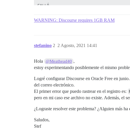
FALLÓ

--------------------

Pups::ExecError: su postgres -c 'psql di
WARNING: Discourse requires 1GB RAM
Ubicación del fallo: /pups/lib/pups/exec
ejecución fallida con los parámetros "su
14ef6216494c846091ea6ce48143e2f25018b9d2
** FALLO AL INICIALIZAR ** por favor, de
stefanino
2
2 Agosto, 2021 14:41
Hola
,
@Meathead40
estoy experimentando posiblemente el mismo probl
Logré configurar Discourse en Oracle Free en junio.
del correo electrónico.
El primer error que puedo rastrear en el registro es:
pero en mi caso ese archivo no existe. Además, el se
¿Lograste resolver este problema? ¿Alguien más ha
Saludos,
Stef