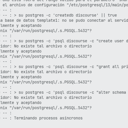
 el archivo de configuración "/etc/postgresql/13/main/po
 -- : 

 -- : > su postgres -c 'createdb discourse' || true

a base de datos template1: no se pudo conectar al servid
 -- : 

 -- : > su postgres -c 'psql discourse -c "create user d
idor: No existe tal archivo o directorio

 -- : 

 -- : > su postgres -c 'psql discourse -c "grant all pri
idor: No existe tal archivo o directorio

 -- : 

 -- : > su postgres -c 'psql discourse -c "alter schema 
idor: No existe tal archivo o directorio

 -- : 

 -- : Terminando procesos asíncronos
