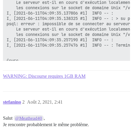
	Le serveur est-il en cours d'exécution localement et accepte-t-il

	les connexions sur le socket de domaine Unix "/var/run/postgresql/.s.PGSQL.5432" ?

I, [2021-06-11T04:09:35.137806 #1]  INFO -- : 

I, [2021-06-11T04:09:35.138325 #1]  INFO -- : > su po
psql: erreur : impossible de se connecter au serveur 
	Le serveur est-il en cours d'exécution localement et accepte-t-il

	les connexions sur le socket de domaine Unix "/var/run/postgresql/.s.PGSQL.5432" ?

I, [2021-06-11T04:09:35.257190 #1]  INFO -- : 

I, [2021-06-11T04:09:35.257476 #1]  INFO -- : Termina
ÉCHEC

--------------------

Pups::ExecError : la commande su postgres -c 'psql di
WARNING: Discourse requires 1GB RAM
Emplacement de l'échec : /pups/lib/pups/exec_command.r
échec de l'exécution avec les paramètres "su postgres
14ef6216494c846091ea6ce48143e2f25018b9d2579b6d4d0021d6
** ÉCHEC DU BOOTSTRAP ** veuillez faire défiler vers 
stefanino
2
Août 2, 2021, 2:41
Salut
,
@Meathead40
Je rencontre probablement le même problème.