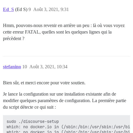
Ed_S
(Ed S)
9
Août 3, 2021, 9:31
Hmm, pouvons-nous revenir en arrière un peu : là où vous voyez
cette erreur FATAL, quelles sont les quelques lignes qui la
précèdent ?
stefanino
10
Août 3, 2021, 10:34
Bien sûr, et merci encore pour votre soutien.
Je lance la configuration sur une installation existante afin de
modifier quelques paramètres de configuration. La première partie
du script détecte ce qui suit :
sudo ./discourse-setup 

which: no docker.io in (/sbin:/bin:/usr/sbin:/usr/bin)
which: no docker.io in (/sbin:/bin:/usr/sbin:/usr/bin)