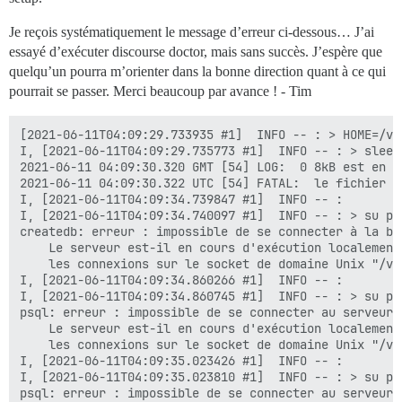
Je reçois systématiquement le message d’erreur ci-dessous… J’ai
essayé d’exécuter discourse doctor, mais sans succès. J’espère que
quelqu’un pourra m’orienter dans la bonne direction quant à ce qui
pourrait se passer. Merci beaucoup par avance ! - Tim
[2021-06-11T04:09:29.733935 #1]  INFO -- : > HOME=/va
I, [2021-06-11T04:09:29.735773 #1]  INFO -- : > sleep 
2021-06-11 04:09:30.320 GMT [54] LOG:  0 8kB est en d
2021-06-11 04:09:30.322 UTC [54] FATAL:  le fichier d
I, [2021-06-11T04:09:34.739847 #1]  INFO -- : 

I, [2021-06-11T04:09:34.740097 #1]  INFO -- : > su po
createdb: erreur : impossible de se connecter à la ba
	Le serveur est-il en cours d'exécution localement et accepte-t-il

	les connexions sur le socket de domaine Unix "/var/run/postgresql/.s.PGSQL.5432" ?

I, [2021-06-11T04:09:34.860266 #1]  INFO -- : 

I, [2021-06-11T04:09:34.860745 #1]  INFO -- : > su po
psql: erreur : impossible de se connecter au serveur 
	Le serveur est-il en cours d'exécution localement et accepte-t-il

	les connexions sur le socket de domaine Unix "/var/run/postgresql/.s.PGSQL.5432" ?

I, [2021-06-11T04:09:35.023426 #1]  INFO -- : 

I, [2021-06-11T04:09:35.023810 #1]  INFO -- : > su po
psql: erreur : impossible de se connecter au serveur 