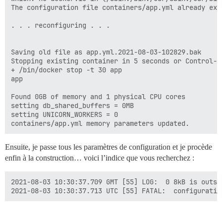
The configuration file containers/app.yml already exis
. . . reconfiguring . . .

Saving old file as app.yml.2021-08-03-102829.bak

Stopping existing container in 5 seconds or Control-C 
+ /bin/docker stop -t 30 app

app

Found 0GB of memory and 1 physical CPU cores

setting db_shared_buffers = 0MB

setting UNICORN_WORKERS = 0

Ensuite, je passe tous les paramètres de configuration et je procède
enfin à la construction… voici l’indice que vous recherchez :
2021-08-03 10:30:37.709 GMT [55] LOG:  0 8kB is outsi