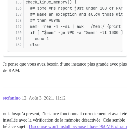
check_linux_memory() {
  ## some VMs report just under 1GB of RAM, s
  ## make an exception and allow those with m
  ## than 989MB
  mem=`free -m --si | awk ' /Mem:/ {print $2}
  if [ "$mem" -ge 990 -a "$mem" -lt 1000 ]; t
    echo 1
  else
Je pense que vous avez besoin d’une instance plus grande avec plus
de RAM.
stefanino
12
Août 3, 2021, 11:12
oui. Jusqu’à présent, l’instance fonctionnait correctement et avait été
installée avec la vérification de la mémoire désactivée. Cela semble
lié à ce sujet :
Discourse won't install because I have 960MB of ram