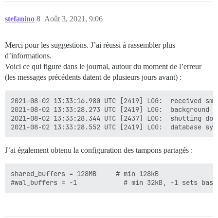
stefanino
8
Août 3, 2021, 9:06
Merci pour les suggestions. J’ai réussi à rassembler plus
d’informations.
Voici ce qui figure dans le journal, autour du moment de l’erreur
(les messages précédents datent de plusieurs jours avant) :
2021-08-02 13:33:16.980 UTC [2419] LOG:  received sma
2021-08-02 13:33:28.273 UTC [2419] LOG:  background w
2021-08-02 13:33:28.344 UTC [2437] LOG:  shutting down
J’ai également obtenu la configuration des tampons partagés :
shared_buffers = 128MB     # min 128kB  
