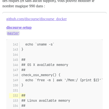
des risques (et sans aucun support), vous pouvez modifier le
nombre magique 990 dans :
github.com/discourse/discourse_docker
discourse-setup
master
  echo `uname -s`
}
##
## OS X available memory
##
check_osx_memory() {
  echo `free -m | awk '/Mem:/ {print $2}'`
}
##
## Linux available memory
##