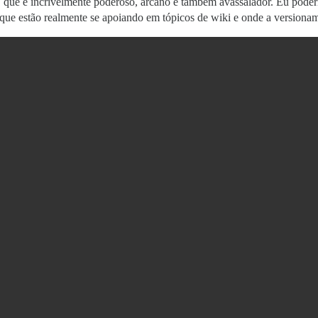
, que é incrivelmente poderoso, arcano e também avassalador. Eu poder
es que estão realmente se apoiando em tópicos de wiki e onde a versiona