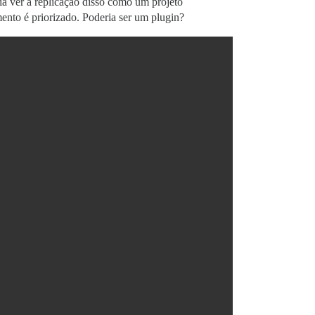
ia ver a replicação disso como um projeto
mento é priorizado. Poderia ser um plugin?