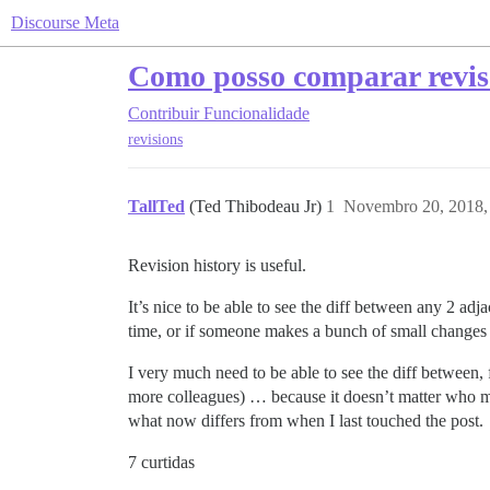
Discourse Meta
Como posso comparar revis
Contribuir
Funcionalidade
revisions
TallTed
(Ted Thibodeau Jr)
1
Novembro 20, 2018,
Revision history is useful.
It’s nice to be able to see the diff between any 2 adj
time, or if someone makes a bunch of small changes s
I very much need to be able to see the diff between,
more colleagues) … because it doesn’t matter who made
what now differs from when I last touched the post.
7 curtidas