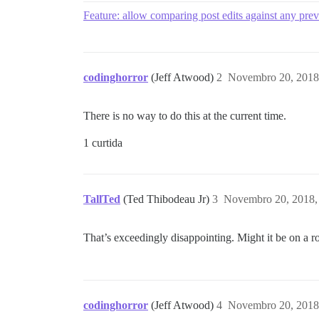
Feature: allow comparing post edits against any prev
codinghorror
(Jeff Atwood)
2
Novembro 20, 2018
There is no way to do this at the current time.
1 curtida
TallTed
(Ted Thibodeau Jr)
3
Novembro 20, 2018,
That’s exceedingly disappointing. Might it be on 
codinghorror
(Jeff Atwood)
4
Novembro 20, 2018