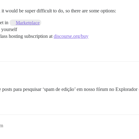
 it would be super difficult to do, so there are some options:
et in
Marketplace
 yourself
class hosting subscription at
discourse.org/buy
de posts para pesquisar ‘spam de edição’ em nosso fórum no Explorador
pm