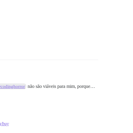
não são viáveis para mim, porque…
codinghorror
g/buy