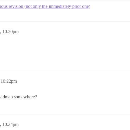
ious revision (not only the immediately prior one)
, 10:20pm
 10:22pm
a roadmap somewhere?
, 10:24pm