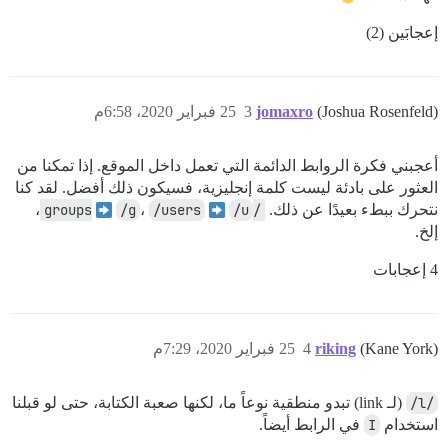
إعجابَين (2)
(Joshua Rosenfeld)
jomaxro
3
25 فبراير 2020، 6:58م
أعجبني فكرة الروابط الدائمة التي تعمل داخل الموقع. إذا تمكنا من
العثور على بادئة ليست كلمة إنجليزية، فسيكون ذلك أفضل. لقد كنا
نتحرك ببطء بعيدًا عن ذلك.
/groups
/u
/users
،
/g
،
إلخ.
4 إعجابات
(Kane York)
riking
4
25 فبراير 2020، 7:29م
/l/
(لـ link) تبدو منطقية نوعاً ما، لكنها صعبة الكتابة، حتى لو قبلنا
استخدام
I
في الرابط أيضاً.