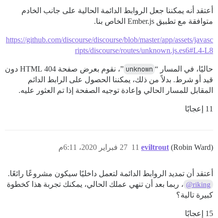
أعتقد أنه يمكننا جعل الروابط الدائمة الحالية على جانب الخادم
متوافقة مع تطبيق Ember.js الخاص بنا.
https://github.com/discourse/discourse/blob/master/app/assets/javasc
ripts/discourse/routes/unknown.js.es6#L4-L8
حاليًا، في المسار “
unknown
”، نقوم بعرض صفحة 404 HTML دون
قيد أو شرط. بدلاً من ذلك، يمكننا الحصول على الرابط الدائم
المقابل للمسار الحالي وإعادة توجيه الصفحة إذا تم العثور عليه.
11 إعجابًا
(Robin Ward)
eviltrout
11
27 فبراير 2020، 6:11م
أعتقد أن تمديد الروابط الدائمة لتعمل داخليًا سيكون مشروعًا رائعًا.
، ربما بعد أن تنهي عملك الحالي، يمكنك تجربة هذا كخطوة
@riking
كبيرة تالية؟
15 إعجابًا