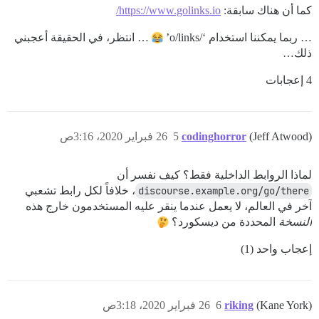
كما أن هناك سابقة:
https://www.golinks.io/
… ربما يمكننا استخدام ‘/o/links’
… انتظر، في الحقيقة أعجبني
ذلك…
4 إعجابات
(Jeff Atwood)
codinghorror
5
26 فبراير 2020، 3:16ص
لماذا الروابط الداخلية فقط؟ كيف نفسر أن
discourse.example.org/go/there
، خلافاً لكل رابط تشعبي
آخر في العالم، لا يعمل عندما ينقر عليه المستخدمون خارج هذه
النسخة
المحددة من ديسكورد؟
إعجاب واحد (1)
(Kane York)
riking
6
26 فبراير 2020، 3:18ص