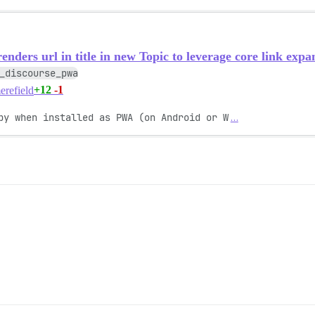
ers url in title in new Topic to leverage core link expa
_discourse_pwa
+12
-1
refield
by when installed as PWA (on Android or W
…