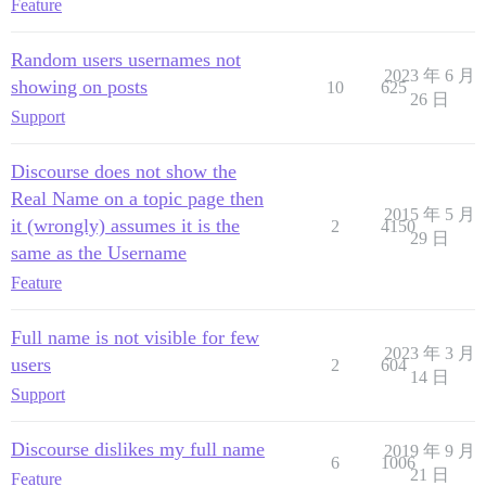
Feature
Random users usernames not
2023 年 6 月
showing on posts
10
625
26 日
Support
Discourse does not show the
Real Name on a topic page then
2015 年 5 月
it (wrongly) assumes it is the
2
4150
29 日
same as the Username
Feature
Full name is not visible for few
2023 年 3 月
users
2
604
14 日
Support
Discourse dislikes my full name
2019 年 9 月
6
1006
21 日
Feature