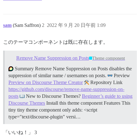
sam
(Sam Saffron)
2
2022 年 9 月 20 日午前 1:09
このテーマコンポーネントは既に存在します。
Remove Name Suppression on Posts
Theme component
Summary Remove Name Suppression on Posts disables the
suppression of similar name / usernames on posts.
Preview
Preview on Discourse Theme Creator
Repository Link
https://github.com/discourse/remove-name-suppression-on-
posts
New to Discourse Themes?
Beginner’s guide to using
Discourse Themes
Install this theme component
Features This
tiny tiny theme component only adds: <script
type="text/discourse-plugin" versi…
「いいね！」 3