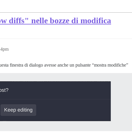
w diffs" nelle bozze di modifica
:14pm
estra di dialogo avesse anche un pulsante “mostra modifiche”