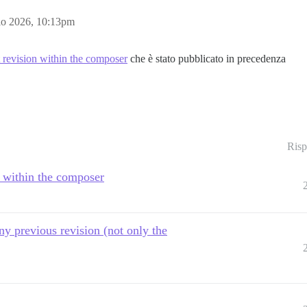
io 2026, 10:13pm
t revision within the composer
che è stato pubblicato in precedenza
Risp
n within the composer
ny previous revision (not only the