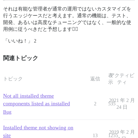
それは有能な管理者が通常の運用ではないカスタマイズを
行うエッジケースだと考えます。通常の機能は、テスト、
開発、あるいは高度なチューニングではなく、一般的な使
用例に従うべきだと予想します🤷‍♂️
「いいね！」 2
関連トピック
表
アクティビ
トピック
返信
示
ティ
Not all installed theme
2021 年 2 月
components listed as installed
2
535
24 日
Bug
Installed theme not showing on
2019 年 2 月
site
13
1255