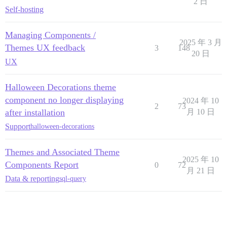
2 日
Self-hosting
Managing Components /
2025 年 3 月
Themes UX feedback
3
148
20 日
UX
Halloween Decorations theme
component no longer displaying
2024 年 10
2
73
after installation
月 10 日
Support
halloween-decorations
Themes and Associated Theme
2025 年 10
Components Report
0
72
月 21 日
Data & reporting
sql-query