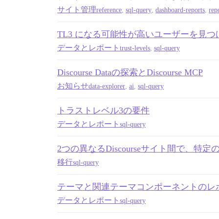
サイト管理
reference
,
sql-query
,
dashboard-reports
,
rep
TL3 になる可能性が高いユーザーを見つ
データとレポート
trust-levels
,
sql-query
Discourse Dataの探索とDiscourse MCP
お知らせ
data-explorer
,
ai
,
sql-query
トラストレベル3の要件
データとレポート
sql-query
2つの異なるDiscourseサイト間で、
移行
sql-query
テーマと関連テーマコンポーネントのレ
データとレポート
sql-query