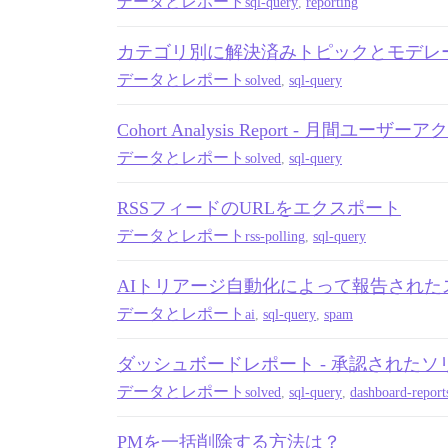
データとレポート
sql-query
,
reporting
カテゴリ別に解決済みトピックとモデレ
データとレポート
solved
,
sql-query
Cohort Analysis Report - 月
データとレポート
solved
,
sql-query
RSSフィードのURLをエクスポート
データとレポート
rss-polling
,
sql-query
AIトリアージ自動化によって報告された
データとレポート
ai
,
sql-query
,
spam
ダッシュボードレポート - 承認されたソ
データとレポート
solved
,
sql-query
,
dashboard-report
PMを一括削除する方法は？