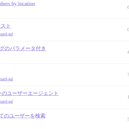
mbers by location
エスト
oard-sql
タグのパラメータ付き
oard-sql
ラーのユーザーエージェント
oard-sql
すべてのユーザーを検索