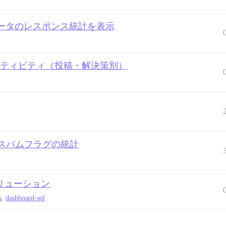
ータのレスポンス統計を表示
間ユーザーアクティビティ（投稿・解決策別）
スパムフラグの統計
リューション
s
,
dashboard-sql