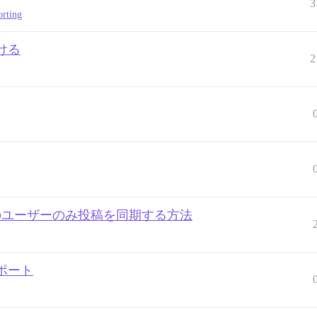
3
orting
ける
2
特定のユーザーのみ投稿を同期する方法
ポート