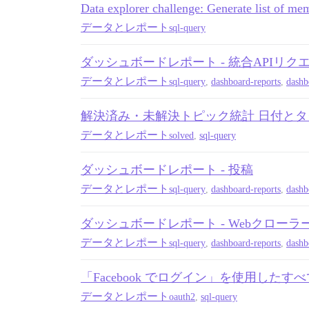
Data explorer challenge: Generate list of me
データとレポート
sql-query
ダッシュボードレポート - 統合APIリク
データとレポート
sql-query
,
dashboard-reports
,
dashb
解決済み・未解決トピック統計 日付と
データとレポート
solved
,
sql-query
ダッシュボードレポート - 投稿
データとレポート
sql-query
,
dashboard-reports
,
dashb
ダッシュボードレポート - Webクロー
データとレポート
sql-query
,
dashboard-reports
,
dashb
「Facebook でログイン」を使用した
データとレポート
oauth2
,
sql-query