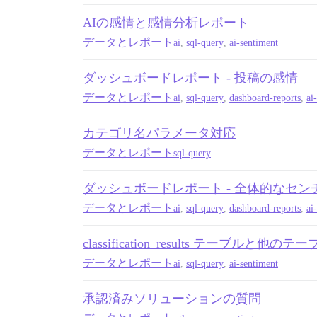
AIの感情と感情分析レポート
データとレポート
ai
,
sql-query
,
ai-sentiment
ダッシュボードレポート - 投稿の感情
データとレポート
ai
,
sql-query
,
dashboard-reports
,
ai
カテゴリ名パラメータ対応
データとレポート
sql-query
ダッシュボードレポート - 全体的なセン
データとレポート
ai
,
sql-query
,
dashboard-reports
,
ai
classification_results テー
データとレポート
ai
,
sql-query
,
ai-sentiment
承認済みソリューションの質問