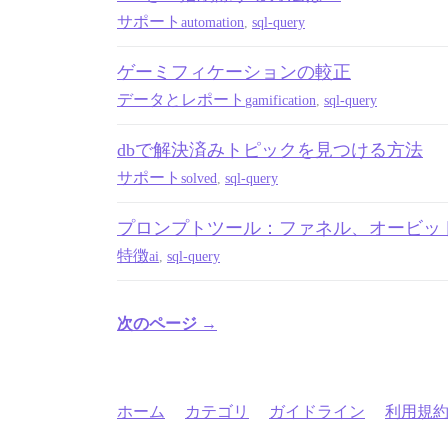
サポート
automation
,
sql-query
ゲーミフィケーションの較正
データとレポート
gamification
,
sql-query
dbで解決済みトピックを見つける方法
サポート
solved
,
sql-query
プロンプトツール：ファネル、オービッ
特徴
ai
,
sql-query
次のページ →
ホーム
カテゴリ
ガイドライン
利用規