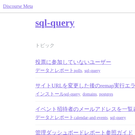
Discourse Meta
sql-query
トピック
投票に参加していないユーザー
データとレポート
polls
,
sql-query
サイトURLを変更した後のremap実行エ
インストール
sql-query
,
domains
,
postgres
イベント招待者のメールアドレスを一覧
データとレポート
calendar-and-events
,
sql-query
管理ダッシュボードレポート参照ガイド