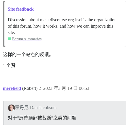
Site feedback
Discussion about meta.discourse.org itself - the organization
of this forum, how it works, and how we can improve this
site.
Forum summaries
这样的一个站点的反馈。
1 个赞
merefield
(Robert)
2
2023 年3 月 19 日 06:53
積丹尼 Dan Jacobson:
对于“屏幕顶部被截断”之类的问题