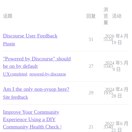
浏
话题
回复
览
活动
量
Discourse User Feedback
2026 年4 月
51
5124
19 日
Plugin
"Powered by Discourse" should
2024 年5 月
be on by default
27
5343
9 日
UX
completed
,
powered-by-discourse
Am I the only non-sysop here?
2024 年4 月
29
1935
28 日
Site feedback
Improve Your Community
Experience Using a DIY
2022 年6 月
Community Health Check |
21
3340
21 日