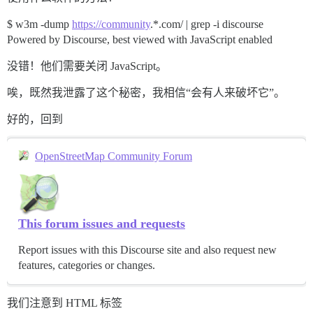
$ w3m -dump
https://community
.*.com/ | grep -i discourse
Powered by Discourse, best viewed with JavaScript enabled
没错！他们需要关闭 JavaScript。
唉，既然我泄露了这个秘密，我相信“会有人来破坏它”。
好的，回到
OpenStreetMap Community Forum
This forum issues and requests
Report issues with this Discourse site and also request new
features, categories or changes.
我们注意到 HTML 标签