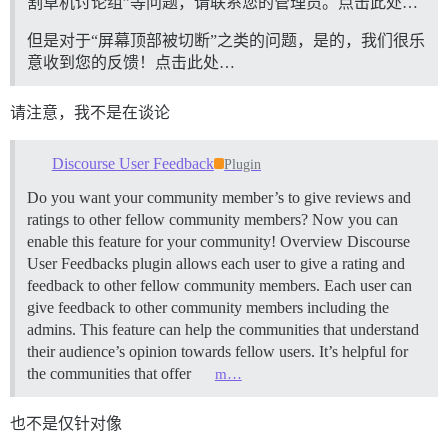
割草机讨论组”等问题，请联系您的管理员。点击此处…
但是对于“屏幕顶部被切断”之类的问题，是的，我们很乐
意收到您的反馈！点击此处…
请注意，我不是在谈论
Discourse User Feedback
Plugin
Do you want your community member’s to give reviews and
ratings to other fellow community members? Now you can
enable this feature for your community!
Overview Discourse
User Feedbacks plugin allows each user to give a rating and
feedback to other fellow community members. Each user can
give feedback to other community members including the
admins. This feature can help the communities that understand
their audience’s opinion towards fellow users. It’s helpful for
the communities that offer
m…
也不是仅针对像