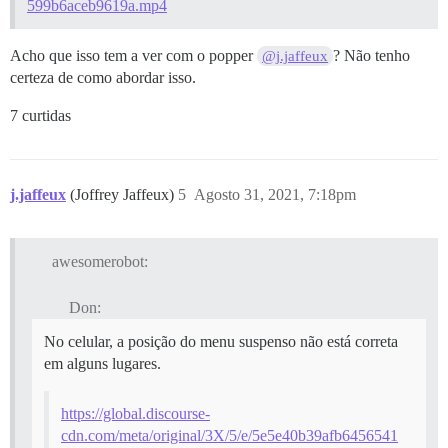
599b6aceb9619a.mp4
Acho que isso tem a ver com o popper
? Não tenho
@j.jaffeux
certeza de como abordar isso.
7 curtidas
j.jaffeux
(Joffrey Jaffeux)
5
Agosto 31, 2021, 7:18pm
awesomerobot:
Don:
No celular, a posição do menu suspenso não está correta
em alguns lugares.
https://global.discourse-
cdn.com/meta/original/3X/5/e/5e5e40b39afb6456541