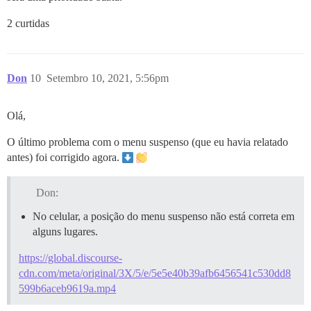
2 curtidas
Don
10
Setembro 10, 2021, 5:56pm
Olá,
O último problema com o menu suspenso (que eu havia relatado
antes) foi corrigido agora.
Don:
No celular, a posição do menu suspenso não está correta em
alguns lugares.
https://global.discourse-
cdn.com/meta/original/3X/5/e/5e5e40b39afb6456541c530dd8
599b6aceb9619a.mp4