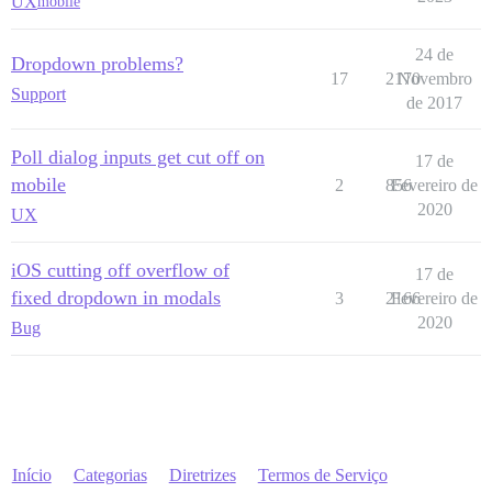
UX
mobile
24 de
Dropdown problems?
17
2170
Novembro
Support
de 2017
Poll dialog inputs get cut off on
17 de
mobile
2
856
Fevereiro de
2020
UX
iOS cutting off overflow of
17 de
fixed dropdown in modals
3
2166
Fevereiro de
2020
Bug
Início
Categorias
Diretrizes
Termos de Serviço