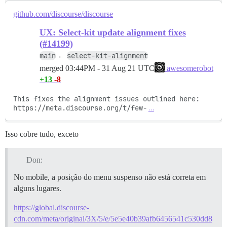
github.com/discourse/discourse
UX: Select-kit update alignment fixes
(#14199)
main
select-kit-alignment
←
merged
03:44PM - 31 Aug 21 UTC
awesomerobot
+13
-8
This fixes the alignment issues outlined here: 
https://meta.discourse.org/t/few-
…
Isso cobre tudo, exceto
Don:
No mobile, a posição do menu suspenso não está correta em
alguns lugares.
https://global.discourse-
cdn.com/meta/original/3X/5/e/5e5e40b39afb6456541c530dd8