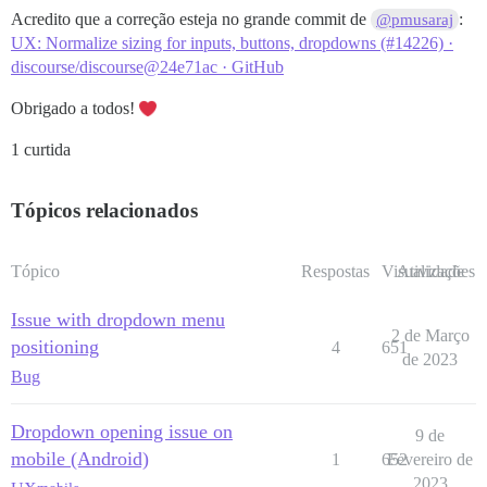
Acredito que a correção esteja no grande commit de
:
@pmusaraj
UX: Normalize sizing for inputs, buttons, dropdowns (#14226) ·
discourse/discourse@24e71ac · GitHub
Obrigado a todos!
1 curtida
Tópicos relacionados
Tópico
Respostas
Visualizações
Atividade
Issue with dropdown menu
2 de Março
positioning
4
651
de 2023
Bug
Dropdown opening issue on
9 de
mobile (Android)
1
652
Fevereiro de
2023