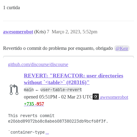
1 curtida
awesomerobot
(Kris)
7
Março 2, 2023, 5:52pm
Revertido o commit do problema por enquanto, obrigado
@Keir
github.com/discourse/discourse
REVERT: "REFACTOR: user directories
without `<table>` (#20316)"
main
user-table-revert
←
opened
05:51PM - 02 Mar 23 UTC
awesomerobot
+735
-957
This reverts commit 
e206bd89072b68c8abe6087380223db9bcf68f3f.

`container-type
…