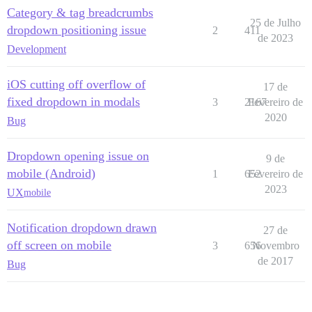
Category & tag breadcrumbs
25 de Julho
dropdown positioning issue
2
411
de 2023
Development
iOS cutting off overflow of
17 de
fixed dropdown in modals
3
2167
Fevereiro de
2020
Bug
Dropdown opening issue on
9 de
mobile (Android)
1
652
Fevereiro de
2023
UX
mobile
Notification dropdown drawn
27 de
off screen on mobile
3
656
Novembro
de 2017
Bug