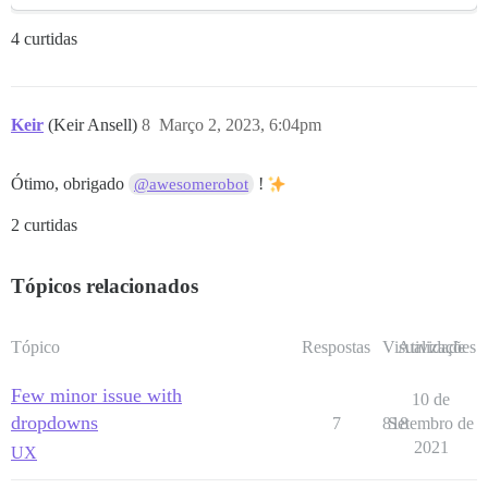
4 curtidas
Keir
(Keir Ansell)
8
Março 2, 2023, 6:04pm
Ótimo, obrigado
!
@awesomerobot
2 curtidas
Tópicos relacionados
Tópico
Respostas
Visualizações
Atividade
Few minor issue with
10 de
dropdowns
7
818
Setembro de
2021
UX