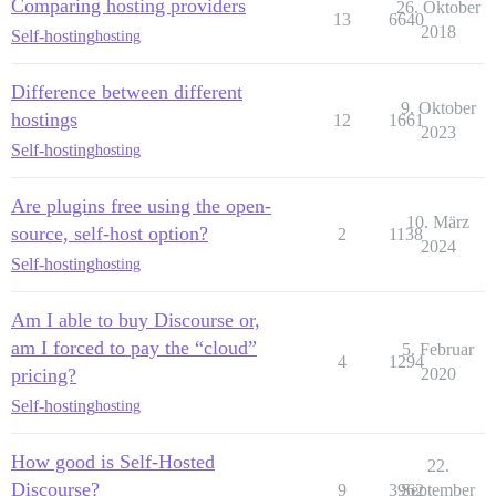
Comparing hosting providers
26. Oktober
13
6640
2018
Self-hosting
hosting
Difference between different
9. Oktober
hostings
12
1661
2023
Self-hosting
hosting
Are plugins free using the open-
10. März
source, self-host option?
2
1138
2024
Self-hosting
hosting
Am I able to buy Discourse or,
am I forced to pay the “cloud”
5. Februar
4
1294
pricing?
2020
Self-hosting
hosting
How good is Self-Hosted
22.
Discourse?
9
3962
September