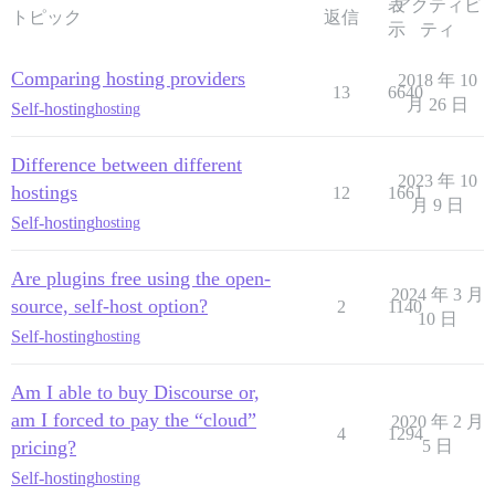
表
アクティビ
トピック
返信
示
ティ
Comparing hosting providers
2018 年 10
13
6640
月 26 日
Self-hosting
hosting
Difference between different
2023 年 10
hostings
12
1661
月 9 日
Self-hosting
hosting
Are plugins free using the open-
2024 年 3 月
source, self-host option?
2
1140
10 日
Self-hosting
hosting
Am I able to buy Discourse or,
am I forced to pay the “cloud”
2020 年 2 月
4
1294
pricing?
5 日
Self-hosting
hosting