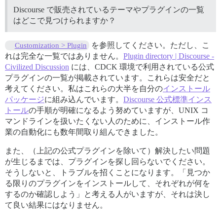
Discourse で販売されているテーマやプラグインの一覧
はどこで見つけられますか？
を参照してください。ただし、こ
Customization > Plugin
れは完全な一覧ではありません。
Plugin directory | Discourse -
Civilized Discussion
には、CDCK 環境で利用されている公式
プラグインの一覧が掲載されています。これらは安全だと
考えてください。私はこれらの大半を自分の
インストール
パッケージ
に組み込んでいます。
Discourse 公式標準インス
トール
の手順が明確になるよう努めていますが、UNIX コ
マンドラインを扱いたくない人のために、インストール作
業の自動化にも数年間取り組んできました。
また、（上記の公式プラグインを除いて）解決したい問題
が生じるまでは、プラグインを探し回らないでください。
そうしないと、トラブルを招くことになります。「見つか
る限りのプラグインをインストールして、それぞれが何を
するのか確認しよう」と考える人がいますが、それは決し
て良い結果にはなりません。