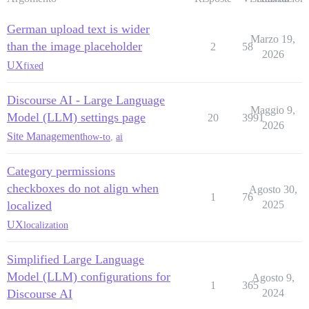
German upload text is wider
Marzo 19,
than the image placeholder
2
58
2026
UX
fixed
Discourse AI - Large Language
Maggio 9,
Model (LLM) settings page
20
3991
2026
Site Management
how-to
,
ai
Category permissions
checkboxes do not align when
Agosto 30,
1
76
localized
2025
UX
localization
Simplified Large Language
Model (LLM) configurations for
Agosto 9,
1
365
Discourse AI
2024