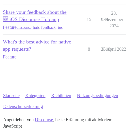
Share your feedback about the
28.
🆕 iOS Discourse Hub app
15
988
Dezember
2024
Feature
discourse-hub
,
feedback
,
ios
What's the best advice for native
app requests?
8
2518
9. April 2022
Feature
Startseite
Kategorien
Richtlinien
Nutzungsbedingungen
Datenschutzerklärung
Angetrieben von
Discourse
, beste Erfahrung mit aktiviertem
JavaScript