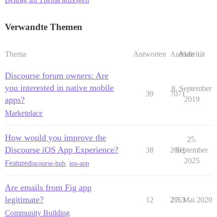
Verwandte Themen
Thema
Antworten
Aufrufe
Aktivität
Discourse forum owners: Are
you interested in native mobile
8. September
39
7071
apps?
2019
Marketplace
How would you improve the
25.
Discourse iOS App Experience?
38
2691
September
2025
Feature
discourse-hub
,
ios-app
Are emails from Fig app
legitimate?
12
2163
27. Mai 2020
Community Building