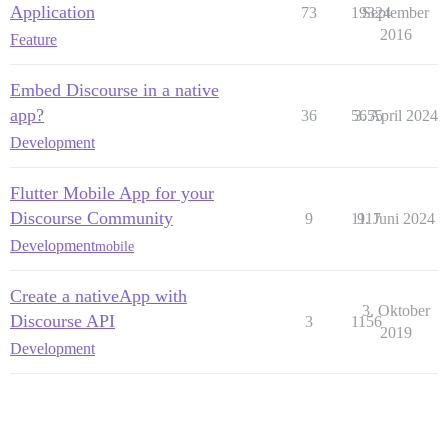
Application
73
19324
September
2016
Feature
Embed Discourse in a native
app?
36
5655
3. April 2024
Development
Flutter Mobile App for your
Discourse Community
9
1117
9. Juni 2024
Development
mobile
Create a nativeApp with
3. Oktober
Discourse API
3
1156
2019
Development