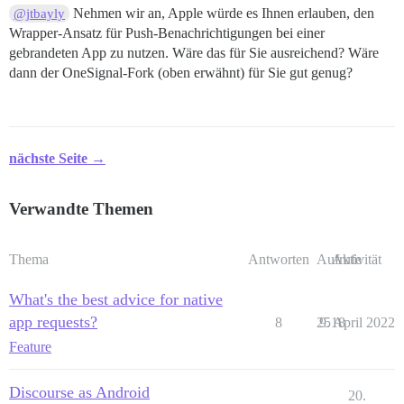
Nehmen wir an, Apple würde es Ihnen erlauben, den
@jtbayly
Wrapper-Ansatz für Push-Benachrichtigungen bei einer
gebrandeten App zu nutzen. Wäre das für Sie ausreichend? Wäre
dann der OneSignal-Fork (oben erwähnt) für Sie gut genug?
nächste Seite →
Verwandte Themen
Thema
Antworten
Aufrufe
Aktivität
What's the best advice for native
app requests?
8
2518
9. April 2022
Feature
Discourse as Android
20.