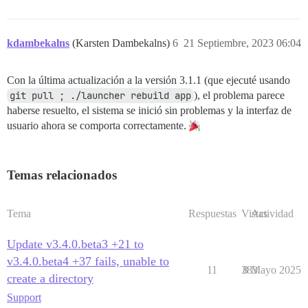
kdambekalns
(Karsten Dambekalns)
6
21 Septiembre, 2023 06:04
Con la última actualización a la versión 3.1.1 (que ejecuté usando
git pull ; ./launcher rebuild app
), el problema parece
haberse resuelto, el sistema se inició sin problemas y la interfaz de
usuario ahora se comporta correctamente.
Temas relacionados
Tema
Respuestas
Vistas
Actividad
Update v3.4.0.beta3 +21 to
v3.4.0.beta4 +37 fails, unable to
11
383
8 Mayo 2025
create a directory
Support