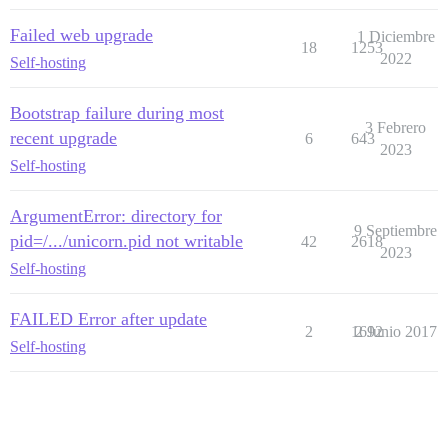
Failed web upgrade
1 Diciembre
18
1253
2022
Self-hosting
Bootstrap failure during most
3 Febrero
recent upgrade
6
643
2023
Self-hosting
ArgumentError: directory for
9 Septiembre
pid=/.../unicorn.pid not writable
42
2618
2023
Self-hosting
FAILED Error after update
2
1692
2 Junio 2017
Self-hosting