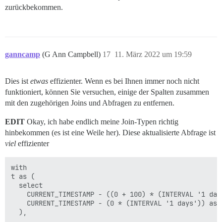
    LEFT JOIN topics t on tv.topic_id=t.id

zurückbekommen.
    WHERE

        t.archetype = 'regular'

        AND t.deleted_at is null

    group by tv.user_id

),

ganncamp
(G Ann Campbell)
17
11. März 2022 um 19:59
-- Themen angesehen

tva AS (

Dies ist
etwas
effizienter. Wenn es bei Ihnen immer noch nicht
SELECT tv.user_id,

funktioniert, können Sie versuchen, einige der Spalten zusammen
    COUNT(distinct tv.topic_id) AS topic_id

mit den zugehörigen Joins und Abfragen zu entfernen.
FROM t, topic_views tv

    LEFT JOIN topics on topic_id=topics.id

    WHERE

EDIT
Okay, ich habe endlich meine Join-Typen richtig
        topics.archetype = 'regular'

hinbekommen (es ist eine Weile her). Diese aktualisierte Abfrage ist
        AND topics.deleted_at is null

viel
effizienter
        AND viewed_at > t.start

        AND viewed_at < t.end

GROUP BY tv.user_id

with

),

t as (

  select

-- Gelesene Beiträge

    CURRENT_TIMESTAMP - ((0 + 100) * (INTERVAL '1 days
pra as (

    CURRENT_TIMESTAMP - (0 * (INTERVAL '1 days')) as e
    select user_id,

  ),

        sum(posts_read) as posts_read
