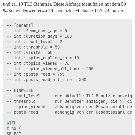
left join tva using (user_id)

und ca. 10 TL3-Benutzer. Diese Abfrage identifiziert mit dem 50
left join pra using (user_id)

%-Schwellenwert etwa 30 „potenzielle/beinahe TL3“-Benutzer.
left join prat using (user_id)

-- [params]

-- int :from_days_ago = 0

-- int :duration_days = 100

-- int :trust_level = 2

-- int :threshold = 50

ORDER BY

-- int :visits = 50

-- int :topics_replied_to = 10

-- int :topics_viewed = 76

-- int :topics_viewed_all_time = 200

-- int :posts_read = 755

-- int :posts_read_all_time = 500

-- HINWEISE

-- trust_level      nur aktuelle TL2-Benutzer anzeigen
-- threshold        nur Benutzer anzeigen, die >= die
-- topics_viewed    abhängig von der Gesamtanzahl der
-- posts_read       abhängig von der Gesamtanzahl der
WITH

t AS (

SELECT 
