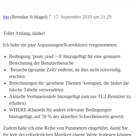
-- Topics replied to

trt as (

bts
(Brendan Schlagel)
7
17. September 2019 um 21:29
    select user_id,

           count(distinct topic_id) as topic_id

    from posts, t

Toller Anfang, danke!
    where created_at > t.start

      and created_at < t.end

Ich habe ein paar Anpassungen/Korrekturen vorgenommen:
    group by user_id

),

Bedingung ‘posts_read > 0’ hinzugefügt für eine genauere
-- Topics Viewed All Time

Berechnung der Benutzerbesuche
tva as (

‘Besuche (gesamte Zeit)’ entfernt, da dies nicht notwendig
    select user_id,

erschien
           count(topic_id) as topic_id

Berechnungen für ‘gesehene Themen’ korrigiert, die bisher die
    from posts

falsche Tabelle verwendeten
    group by user_id

),

Aktuelle Vertrauensstufe hinzugefügt (um nur TL2-Benutzer zu
erhalten)
-- Posts Read

WHERE-Klauseln für andere relevante Bedingungen
pra as (

hinzugefügt, auf 50 % des aktuellen Schwellenwerts gesetzt
    select user_id, 

        sum(posts_read) as posts_read

Zudem habe ich eine Reihe von Parametern eingeführt, damit Sie
    from user_visits, t

    where visited_at > t.start

für jede der erforderlichen Metriken eigene Werte festlegen können