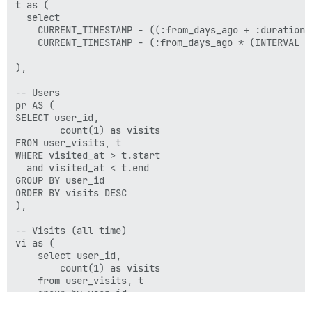
t as (

  select 

    CURRENT_TIMESTAMP - ((:from_days_ago + :duration_
    CURRENT_TIMESTAMP - (:from_days_ago * (INTERVAL '1
),

-- Users

pr AS (

SELECT user_id, 

        count(1) as visits

FROM user_visits, t

WHERE visited_at > t.start

  and visited_at < t.end

GROUP BY user_id

ORDER BY visits DESC

),

-- Visits (all time)

vi as (

    select user_id, 

        count(1) as visits

    from user_visits, t

    group by user_id

),
