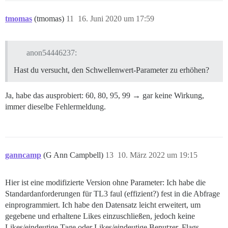
WHERE visited_at > t.start

    AND visited_at < t.end

GROUP BY user_id

tmomas
(tmomas)
11
16. Juni 2020 um 17:59
),

-- Gelesene Beiträge (Gesamte Zeit)

anon54446237:
prat AS (

SELECT user_id, 

Hast du versucht, den Schwellenwert-Parameter zu erhöhen?
    SUM(posts_read) AS posts_read

FROM user_visits, t

GROUP BY user_id

Ja, habe das ausprobiert: 60, 80, 95, 99 → gar keine Wirkung,
),

immer dieselbe Fehlermeldung.
-- Aktuelle Vertrauensstufe

tl AS (

SELECT id,

    trust_level

ganncamp
(G Ann Campbell)
13
10. März 2022 um 19:15
FROM users

)

Hier ist eine modifizierte Version ohne Parameter: Ich habe die
SELECT pr.user_id,

    -- tl.trust_level AS "Vertrauensstufe",

Standardanforderungen für TL3 faul (effizient?) fest in die Abfrage
    coalesce(pr.visits,0) AS "Besuche",

einprogrammiert. Ich habe den Datensatz leicht erweitert, um
    coalesce(trt.topic_id,0) AS "Beantwortete Themen",
gegebene und erhaltene Likes einzuschließen, jedoch keine
    coalesce(tva.topic_id,0) AS "Gesehene Themen",

Likes/eindeutige Tage oder Likes/eindeutige Benutzer. Flags,