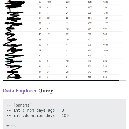
Data Explorer
Query
-- [params]

-- int :from_days_ago = 0

-- int :duration_days = 100

with
