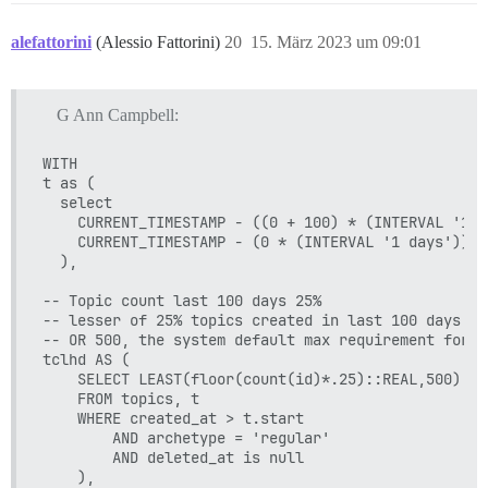
-- Benutzer + Besuche & gelesene Beiträge letzte 100 T
pr AS (

alefattorini
(Alessio Fattorini)
20
15. März 2023 um 09:01
    SELECT user_id,

        count(1) as visits,

        sum(posts_read) as posts_read

G Ann Campbell:
    FROM t, user_visits

    INNER JOIN tl using (user_id)

    WHERE visited_at > t.start

WITH

      AND visited_at < t.end

t as (

    GROUP BY user_id

  select

    ORDER BY visits DESC

    CURRENT_TIMESTAMP - ((0 + 100) * (INTERVAL '1 d
),

    CURRENT_TIMESTAMP - (0 * (INTERVAL '1 days')) as
  ),

-- Gelesene Beiträge aller Zeiten

prat as (

-- Topic count last 100 days 25%

    select user_id,

-- lesser of 25% topics created in last 100 days

        sum(posts_read) as posts_read

-- OR 500, the system default max requirement for TL
    from t, user_visits

tclhd AS (

    INNER JOIN tl using (user_id)

    SELECT LEAST(floor(count(id)*.25)::REAL,500) as
    group by user_id

    FROM topics, t

),

    WHERE created_at > t.start

        AND archetype = 'regular'

-- Antworten auf Themen

        AND deleted_at is null

trt as (

    ),
