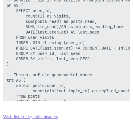
-- Benutzer, die in den letzten 3 Monaten gesehen wur
    INNER JOIN tl using (user_id)

pr AS (

    group by user_id

    SELECT user_id,

    ),

        count(1) as visits,

        sum(posts_read) as posts_read,

-- Antworten auf Themen

        SUM(time_read)/60 as minutes_reading_time,

trt as (

        DATE(last_seen_at) AS last_seen

    select user_id,

    FROM user_visits

           count(distinct topic_id) as topic_id

    INNER JOIN tl using (user_id)

    from t, posts

    WHERE DATE(last_seen_at) >= CURRENT_DATE - INTERVA
    INNER JOIN tl using (user_id)

    GROUP BY user_id, last_seen

    where posts.created_at > t.start

    ORDER BY visits, last_seen DESC

      and posts.created_at < t.end

),

    group by user_id

    ),

-- Themen, auf die geantwortet wurde

trt AS (

-- Angesehene Themen aller Zeiten

    select posts.user_id,

tvat as (

           count(distinct topic_id) as replied_count

    select tv.user_id,

    from posts

        COUNT(distinct tv.topic_id) AS topic_id

    INNER JOIN tl using (user_id)

    FROM topic_views tv

    INNER JOIN topics ON topics.id = posts.topic_id

    LEFT JOIN topics t on tv.topic_id=t.id

    WHERE topics.user_id <> posts.user_id

    INNER JOIN tl on tv.user_id=tl.user_id

Wish list: sticky table headers
        AND posts.deleted_at IS NULL AND topics.delete
    WHERE

--        AND topics.archetype <> 'private_message'

        t.archetype = 'regular'

        AND archetype = 'regular'

        AND t.deleted_at is null
