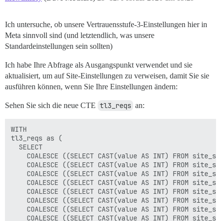
),

    WHERE posts.created_at > t.start

        AND posts.created_at < t.end

likes_given_lhd AS (

        AND topics.user_id <> posts.user_id

Ich untersuche, ob unsere Vertrauensstufe-3-Einstellungen hier in
    SELECT user_id, count(*) as likes_given_lhd

        AND posts.deleted_at IS NULL AND topics.del
Meta sinnvoll sind (und letztendlich, was unsere
    FROM t, given_daily_likes

        AND archetype = 'regular'

Standardeinstellungen sein sollten)
    INNER JOIN tl using (user_id)

    group by posts.user_id

    WHERE given_date > t.start

    ),

Ich habe Ihre Abfrage als Ausgangspunkt verwendet und sie
        AND given_date < t.end

    GROUP BY user_id

aktualisiert, um auf Site-Einstellungen zu verweisen, damit Sie sie
-- Topics Viewed All Time

)

tvat as (

ausführen können, wenn Sie Ihre Einstellungen ändern:
    select tv.user_id,

SELECT  pr.user_id,

        COUNT(distinct tv.topic_id) AS topic_id

Sehen Sie sich die neue CTE
tl3_reqs
an:
        greatest(50-coalesce(pr.visits,0),0) as "Tage
    FROM topic_views tv

        greatest(10-coalesce(trt.replied_count,0), 0)
    LEFT JOIN topics t on tv.topic_id=t.id

        greatest(tclhd.all_topics-coalesce(tva.topic_
WITH

    INNER JOIN tl on tv.user_id=tl.user_id

        greatest(200-coalesce(tvat.topic_id,0),0) as 
tl3_reqs as (

    WHERE t.archetype = 'regular'

        greatest(pclhd.all_posts - coalesce(pr.posts_
  SELECT

        AND t.deleted_at is null

    COALESCE ((SELECT CAST(value AS INT) FROM site_se
    group by tv.user_id

        greatest(500-coalesce(prat.posts_read,0),0) a
    COALESCE ((SELECT CAST(value AS INT) FROM site_se
    ),

        GREATEST(30-COALESCE(likes_given_lhd,0),0) as
    COALESCE ((SELECT CAST(value AS INT) FROM site_se
        GREATEST(20-COALESCE(likes_received_lhd,0),0)
    COALESCE ((SELECT CAST(value AS INT) FROM site_se
-- Topics Viewed

    COALESCE ((SELECT CAST(value AS INT) FROM site_se
tva AS (

FROM pclhd, tclhd, pr

    COALESCE ((SELECT CAST(value AS INT) FROM site_se
    SELECT tv.user_id,

LEFT JOIN trt using (user_id)

    COALESCE ((SELECT CAST(value AS INT) FROM site_se
        COUNT(distinct tv.topic_id) AS topic_id

LEFT JOIN tva USING (user_id)

    COALESCE ((SELECT CAST(value AS INT) FROM site_se
    FROM t, topic_views tv
