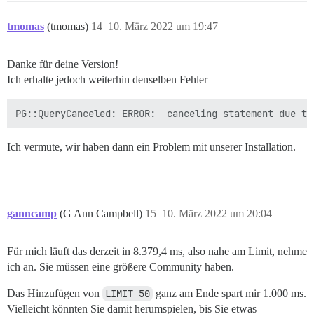
    SELECT user_id,

        count(1) as visits

tmomas
(tmomas)
14
10. März 2022 um 19:47
    FROM user_visits, t

    WHERE visited_at > t.start

      AND visited_at < t.end

Danke für deine Version!
    GROUP BY user_id

Ich erhalte jedoch weiterhin denselben Fehler
    ORDER BY visits DESC

),

-- Antworten auf Themen

trt as (

Ich vermute, wir haben dann ein Problem mit unserer Installation.
    select user_id,

           count(distinct topic_id) as topic_id

    from posts, t

    where created_at > t.start

      and created_at < t.end

ganncamp
(G Ann Campbell)
15
10. März 2022 um 20:04
    group by user_id

),

Für mich läuft das derzeit in 8.379,4 ms, also nahe am Limit, nehme
-- Themen alle Zeiten angesehen

ich an. Sie müssen eine größere Community haben.
tvat as (

    select tv.user_id,

Das Hinzufügen von
LIMIT 50
ganz am Ende spart mir 1.000 ms.
        COUNT(distinct tv.topic_id) AS topic_id

Vielleicht könnten Sie damit herumspielen, bis Sie etwas
    FROM topic_views tv
