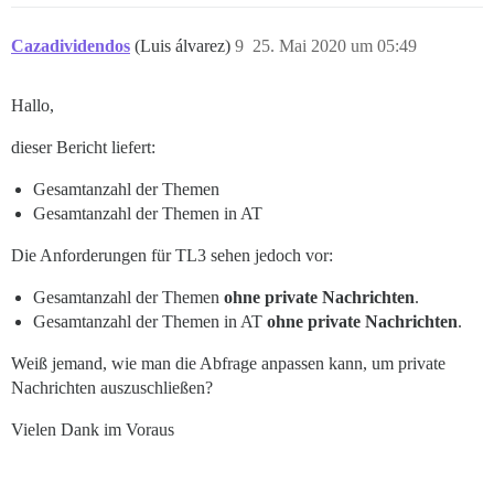
-- Gesehene Themen

Cazadividendos
(Luis álvarez)
9
25. Mai 2020 um 05:49
tva AS (

SELECT user_id,

    COUNT(distinct topic_id) AS topic_id

Hallo,
FROM topic_views, t

WHERE viewed_at > t.start

dieser Bericht liefert:
    AND viewed_at < t.end

GROUP BY user_id

Gesamtanzahl der Themen
),

Gesamtanzahl der Themen in AT
-- Gesehene Themen (Gesamte Zeit)

Die Anforderungen für TL3 sehen jedoch vor:
tvat AS (

SELECT user_id,

    COUNT(distinct topic_id) AS topic_id

Gesamtanzahl der Themen
ohne private Nachrichten
.
FROM topic_views

Gesamtanzahl der Themen in AT
ohne private Nachrichten
.
GROUP BY user_id

),

Weiß jemand, wie man die Abfrage anpassen kann, um private
Nachrichten auszuschließen?
-- Gelesene Beiträge

pra AS (

Vielen Dank im Voraus
SELECT user_id, 

    SUM(posts_read) AS posts_read

FROM user_visits, t
