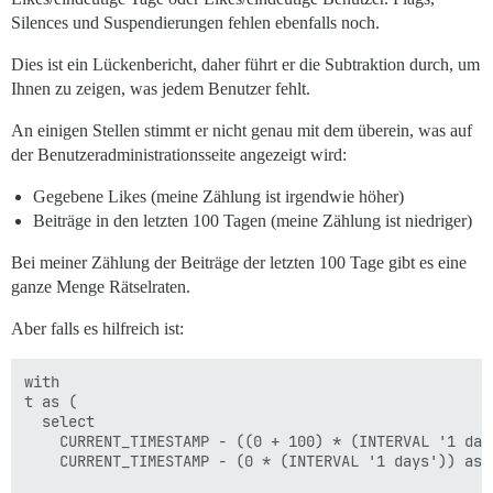
    coalesce(tvat.topic_id,0) AS "Gesehene Themen (GS)
    coalesce(pra.posts_read,0) AS "Gelesene Beiträge",
Silences und Suspendierungen fehlen ebenfalls noch.
    coalesce(prat.posts_read,0) AS "Gelesene Beiträge 
FROM pr

Dies ist ein Lückenbericht, daher führt er die Subtraktion durch, um
Ihnen zu zeigen, was jedem Benutzer fehlt.
LEFT JOIN trt USING (user_id)

LEFT JOIN tva USING (user_id)

An einigen Stellen stimmt er nicht genau mit dem überein, was auf
LEFT JOIN tvat USING (user_id)

der Benutzeradministrationsseite angezeigt wird:
LEFT JOIN pra USING (user_id)

LEFT JOIN prat USING (user_id)

Gegebene Likes (meine Zählung ist irgendwie höher)
LEFT JOIN tl ON (tl.id = pr.user_id)

Beiträge in den letzten 100 Tagen (meine Zählung ist niedriger)
WHERE

tl.trust_level = :trust_level

Bei meiner Zählung der Beiträge der letzten 100 Tage gibt es eine
AND pr.visits >= :visits * :threshold / 100

ganze Menge Rätselraten.
AND trt.topic_id >= :topics_replied_to * :threshold / 
AND tva.topic_id >= :topics_viewed * :threshold / 100

Aber falls es hilfreich ist:
AND tvat.topic_id >= :topics_viewed_all_time * :thresh
AND pra.posts_read >= :posts_read * :threshold / 100

AND prat.posts_read >= :posts_read_all_time * :thresho
with

t as (

ORDER BY

  select

    CURRENT_TIMESTAMP - ((0 + 100) * (INTERVAL '1 days
    CURRENT_TIMESTAMP - (0 * (INTERVAL '1 days')) as e