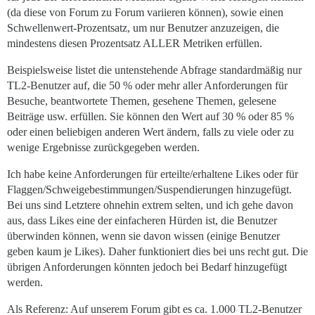
        and visited_at < t.end

(da diese von Forum zu Forum variieren können), sowie einen
    group by user_id

Schwellenwert-Prozentsatz, um nur Benutzer anzuzeigen, die
),

mindestens diesen Prozentsatz ALLER Metriken erfüllen.
-- Posts Read All Time

Beispielsweise listet die untenstehende Abfrage standardmäßig nur
prat as (

    select user_id, 

TL2-Benutzer auf, die 50 % oder mehr aller Anforderungen für
        sum(posts_read) as posts_read

Besuche, beantwortete Themen, gesehene Themen, gelesene
    from user_visits, t

Beiträge usw. erfüllen. Sie können den Wert auf 30 % oder 85 %
    group by user_id

oder einen beliebigen anderen Wert ändern, falls zu viele oder zu
)

wenige Ergebnisse zurückgegeben werden.
Ich habe keine Anforderungen für erteilte/erhaltene Likes oder für
SELECT  pr.user_id,

Flaggen/Schweigebestimmungen/Suspendierungen hinzugefügt.
        coalesce(pr.visits,0) as "Visits",

Bei uns sind Letztere ohnehin extrem selten, und ich gehe davon
        coalesce(trt.topic_id,0) as "Topic replied to"
aus, dass Likes eine der einfacheren Hürden ist, die Benutzer
        coalesce(tva.topic_id,0) as "Topic viewed (AT)
        coalesce(pra.posts_read,0) as "Posts Read",

überwinden können, wenn sie davon wissen (einige Benutzer
        coalesce(prat.posts_read,0) as "Posts Read (AT
geben kaum je Likes). Daher funktioniert dies bei uns recht gut. Die
übrigen Anforderungen könnten jedoch bei Bedarf hinzugefügt
werden.
FROM pr

left join vi using (user_id)

Als Referenz: Auf unserem Forum gibt es ca. 1.000 TL2-Benutzer
left join trt using (user_id)
