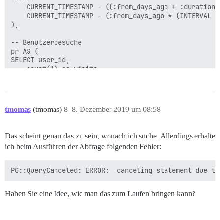
    CURRENT_TIMESTAMP - ((:from_days_ago + :duration_
    CURRENT_TIMESTAMP - (:from_days_ago * (INTERVAL '1
),

-- Benutzerbesuche

pr AS (

SELECT user_id, 

    count(1) as visits

FROM user_visits, t

WHERE visited_at > t.start

    AND visited_at < t.end

    AND posts_read > 0

tmomas
(tmomas)
8
8. Dezember 2019 um 08:58
GROUP BY user_id

ORDER BY visits DESC

),

Das scheint genau das zu sein, wonach ich suche. Allerdings erhalte
ich beim Ausführen der Abfrage folgenden Fehler:
-- Beantwortete Themen

trt AS (

SELECT user_id,

    COUNT(distinct topic_id) AS topic_id

FROM posts, t

WHERE created_at > t.start

Haben Sie eine Idee, wie man das zum Laufen bringen kann?
    AND created_at < t.end

GROUP BY user_id

),
