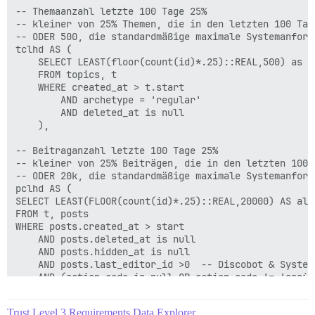
    from user_visits, t

-- Themaanzahl letzte 100 Tage 25%

    where visited_at > t.start

-- kleiner von 25% Themen, die in den letzten 100 Tage
        and visited_at < t.end

-- ODER 500, die standardmäßige maximale Systemanforde
    group by user_id

tclhd AS (

),

    SELECT LEAST(floor(count(id)*.25)::REAL,500) as al
    FROM topics, t

-- Gelesene Beiträge alle Zeiten

    WHERE created_at > t.start

prat as (

        AND archetype = 'regular'

    select user_id,

        AND deleted_at is null

        sum(posts_read) as posts_read

    ),

    from user_visits, t

    group by user_id

-- Beitraganzahl letzte 100 Tage 25%

),

-- kleiner von 25% Beiträgen, die in den letzten 100 
-- ODER 20k, die standardmäßige maximale Systemanforde
-- Aktueller Vertrauenslevel

pclhd AS (

tl AS (

SELECT LEAST(FLOOR(count(id)*.25)::REAL,20000) AS all_
SELECT id,

FROM t, posts

    trust_level

WHERE posts.created_at > start

FROM users

    AND posts.deleted_at is null

),

    AND posts.hidden_at is null

    AND posts.last_editor_id >0  -- Discobot & System 
likes AS (

    AND (action_code is null OR action_code != 'assign
SELECT user_id,

    ),

    likes_given, likes_received

Trust Level 3 Requirements Data Explorer
from user_stats
