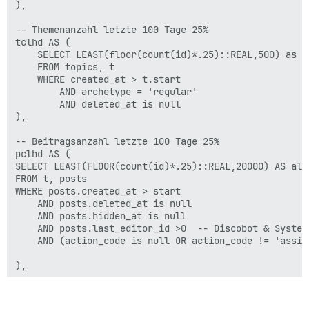
),

-- Themenanzahl letzte 100 Tage 25%

tclhd AS (

    SELECT LEAST(floor(count(id)*.25)::REAL,500) as al
    FROM topics, t

    WHERE created_at > t.start

        AND archetype = 'regular'

        AND deleted_at is null

),

-- Beitragsanzahl letzte 100 Tage 25%

pclhd AS (

SELECT LEAST(FLOOR(count(id)*.25)::REAL,20000) AS all_
FROM t, posts

WHERE posts.created_at > start

    AND posts.deleted_at is null

    AND posts.hidden_at is null

    AND posts.last_editor_id >0  -- Discobot & System 
    AND (action_code is null OR action_code != 'assign
),

-- Benutzer

pr AS (
