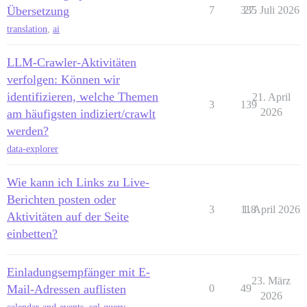
Übersetzung
7
335
27. Juli 2026
translation
,
ai
LLM-Crawler-Aktivitäten
verfolgen: Können wir
identifizieren, welche Themen
21. April
3
139
2026
am häufigsten indiziert/crawlt
werden?
data-explorer
Wie kann ich Links zu Live-
Berichten posten oder
3
118
1. April 2026
Aktivitäten auf der Seite
einbetten?
Einladungsempfänger mit E-
23. März
Mail-Adressen auflisten
0
49
2026