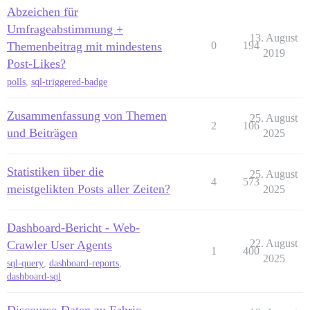
Abzeichen für
Umfrageabstimmung +
13. August
Themenbeitrag mit mindestens
0
194
2019
Post-Likes?
polls
,
sql-triggered-badge
Zusammenfassung von Themen
25. August
2
106
und Beiträgen
2025
Statistiken über die
25. August
4
573
meistgelikten Posts aller Zeiten?
2025
Dashboard-Bericht - Web-
22. August
Crawler User Agents
1
400
2025
sql-query
,
dashboard-reports
,
dashboard-sql