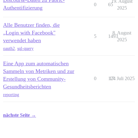
Discourse-Daten zu Fabric-
19. August
0
65
Authentifizierung
2025
Alle Benutzer finden, die
„Login with Facebook"
8. August
5
1493
2025
verwendet haben
oauth2
,
sql-query
Eine App zum automatischen
Sammeln von Metriken und zur
Erstellung von Community-
0
124
17. Juli 2025
Gesundheitsberichten
reporting
nächste Seite →