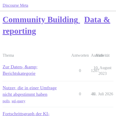
Discourse Meta
Community Building
Data &
reporting
Thema
Antworten
Aufrufe
Aktivität
Zur Daten- &amp;
10. August
0
1207
Berichtskategorie
2023
Nutzer, die in einer Umfrage
nicht abgestimmt haben
0
46
31. Juli 2026
polls
,
sql-query
Fortschrittsgraph der KI-