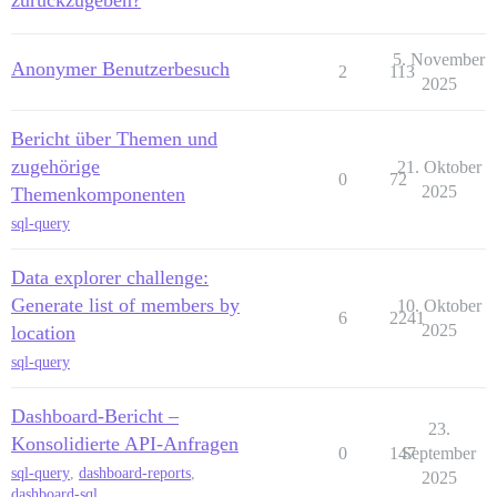
zurückzugeben?
5. November
Anonymer Benutzerbesuch
2
113
2025
Bericht über Themen und
zugehörige
21. Oktober
0
72
2025
Themenkomponenten
sql-query
Data explorer challenge:
Generate list of members by
10. Oktober
6
2241
2025
location
sql-query
Dashboard-Bericht –
23.
Konsolidierte API-Anfragen
0
147
September
sql-query
,
dashboard-reports
,
2025
dashboard-sql