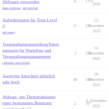
Abfragen verwenden
6
1772
2026
data-explorer
,
sql-tutorial
Anforderungen für Trust Level
15.
3
0
115
Dezember
2025
sql-query
Veranstaltungsanmeldung/Intere
14.
ssenszeit für Warteliste und
3
198
Dezember
Veranstaltungsmanagement
2025
calendar-and-events
10.
Anonyme Ansichten plötzlich
48
1801
Dezember
sehr hoch
2025
Abfrage, um Themenaktionen
6. November
eines bestimmten Benutzers
2
107
2025