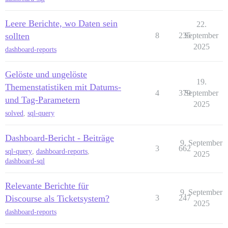
Leere Berichte, wo Daten sein
22.
sollten
8
235
September
2025
dashboard-reports
Gelöste und ungelöste
19.
Themenstatistiken mit Datums-
4
379
September
und Tag-Parametern
2025
solved
,
sql-query
Dashboard-Bericht - Beiträge
9. September
3
662
sql-query
,
dashboard-reports
,
2025
dashboard-sql
Relevante Berichte für
9. September
Discourse als Ticketsystem?
3
247
2025
dashboard-reports