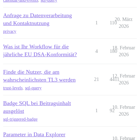
calendar-and-events
,
sql-query
Anfrage zu Datenverarbeitung
20. März
und Kontaktnutzung
1
110
2026
privacy
Was ist Ihr Workflow für die
18. Februar
4
180
jährliche EU DSA-Konformität?
2026
Finde die Nutzer, die am
12. Februar
wahrscheinlichsten TL3 werden
21
4411
2026
trust-levels
,
sql-query
Badge SQL bei Beitragsinhalt
10. Februar
ausgelöst
1
92
2026
sql-triggered-badge
Parameter in Data Explorer
10. Februar