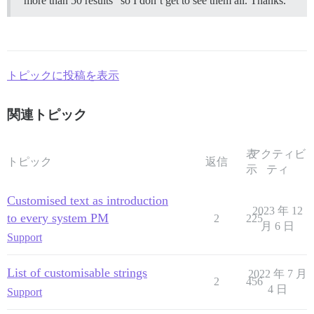
“more than 50 results” so I don’t get to see them all. Thanks.
トピックに投稿を表示
関連トピック
表
アクティビ
トピック
返信
示
ティ
Customised text as introduction
2023 年 12
to every system PM
2
225
月 6 日
Support
List of customisable strings
2022 年 7 月
2
456
4 日
Support