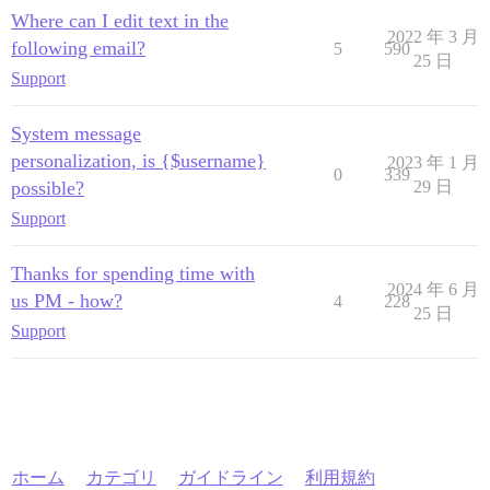
Where can I edit text in the
2022 年 3 月
following email?
5
590
25 日
Support
System message
personalization, is {$username}
2023 年 1 月
0
339
possible?
29 日
Support
Thanks for spending time with
2024 年 6 月
us PM - how?
4
228
25 日
Support
ホーム
カテゴリ
ガイドライン
利用規約