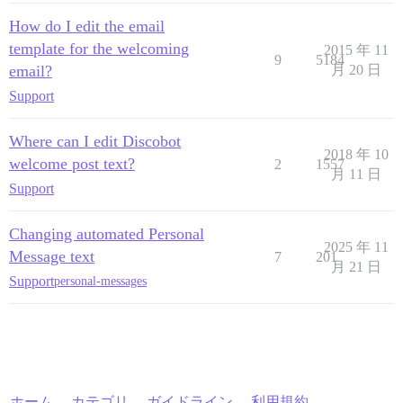
How do I edit the email
template for the welcoming
2015 年 11
9
5184
email?
月 20 日
Support
Where can I edit Discobot
2018 年 10
welcome post text?
2
1557
月 11 日
Support
Changing automated Personal
2025 年 11
Message text
7
201
月 21 日
Support
personal-messages
ホーム
カテゴリ
ガイドライン
利用規約