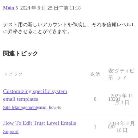
Moin
5
2024 年 6 月 25 日午前 11:18
テスト用の新しいアカウントを作成し、それを信頼レベル1
に昇格させることができます。
関連トピック
表
アクティビ
トピック
返信
示
ティ
Customizing specific system
2025 年 11
email templates
8
13291
月 3 日
Site Management
email
,
how-to
How To Edit Trust Level Emails
2018 年 2 月
1
867
16 日
Support