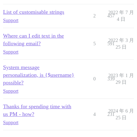
List of customisable strings
2022 年 7 月
2
457
4 日
Support
Where can I edit text in the
2022 年 3 月
following email?
5
591
25 日
Support
System message
personalization, is {$username}
2023 年 1 月
0
339
possible?
29 日
Support
Thanks for spending time with
2024 年 6 月
us PM - how?
4
231
25 日
Support