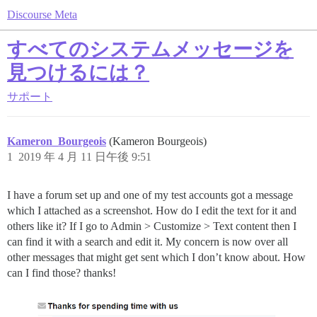
Discourse Meta
すべてのシステムメッセージを
見つけるには？
サポート
Kameron_Bourgeois
(Kameron Bourgeois)
1
2019 年 4 月 11 日午後 9:51
I have a forum set up and one of my test accounts got a message
which I attached as a screenshot. How do I edit the text for it and
others like it? If I go to Admin > Customize > Text content then I
can find it with a search and edit it. My concern is now over all
other messages that might get sent which I don’t know about. How
can I find those? thanks!