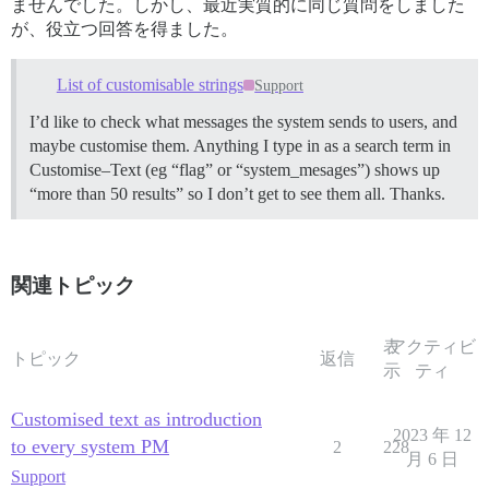
ませんでした。しかし、最近実質的に同じ質問をしました
が、役立つ回答を得ました。
List of customisable strings
Support
I’d like to check what messages the system sends to users, and
maybe customise them. Anything I type in as a search term in
Customise–Text (eg “flag” or “system_mesages”) shows up
“more than 50 results” so I don’t get to see them all. Thanks.
関連トピック
表
アクティビ
トピック
返信
示
ティ
Customised text as introduction
2023 年 12
to every system PM
2
228
月 6 日
Support