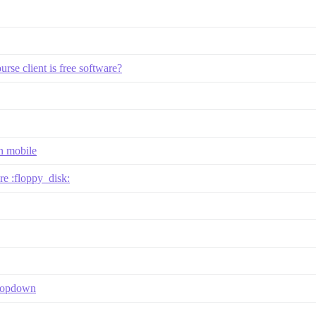
ourse client is free software?
n mobile
e :floppy_disk:
dropdown