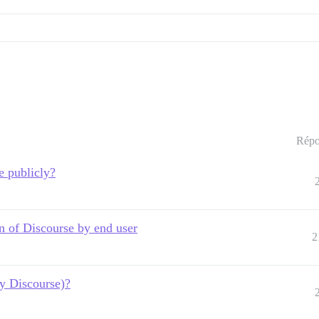
Répo
e publicly?
n of Discourse by end user
2
by Discourse)?