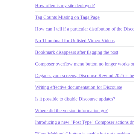
How often is my site deployed?
Tag Counts Missing on Tags Page
How can I tell if a particular distribution of the Disc
No Thumbnail for Unlisted Vimeo Videos
Bookmark disappears after flagging the post
Composer overflow menu button no longer works o
Degauss your screens, Discourse Rewind 2025 is her
Writing effective documentation for Discourse
Is it possible to disable Discourse updates?
Where did the version information go?
Introducing a new "Post Type" Composer actions 
"New Webhook" button is enable but not working