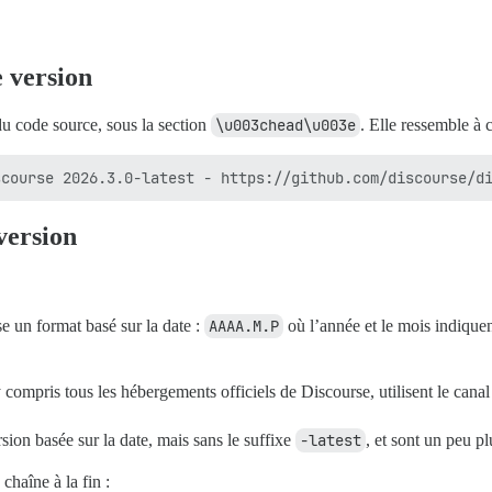
 version
du code source, sous la section
\u003chead\u003e
. Elle ressemble à c
version
se un format basé sur la date :
AAAA.M.P
où l’année et le mois indiquen
y compris tous les hébergements officiels de Discourse, utilisent le cana
sion basée sur la date, mais sans le suffixe
-latest
, et sont un peu pl
chaîne à la fin :