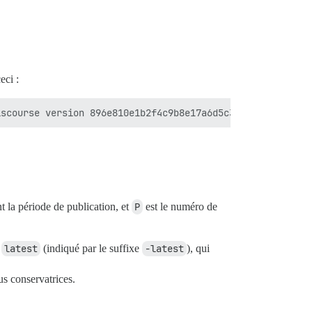
eci :
t la période de publication, et
P
est le numéro de
l
latest
(indiqué par le suffixe
-latest
), qui
us conservatrices.