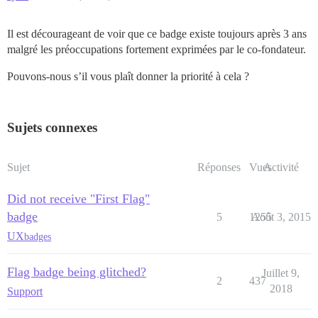
Il est décourageant de voir que ce badge existe toujours après 3 ans
malgré les préoccupations fortement exprimées par le co-fondateur.
Pouvons-nous s’il vous plaît donner la priorité à cela ?
Sujets connexes
Sujet
Réponses
Vues
Activité
Did not receive "First Flag"
badge
5
1255
Août 3, 2015
UX
badges
Flag badge being glitched?
Juillet 9,
2
437
2018
Support