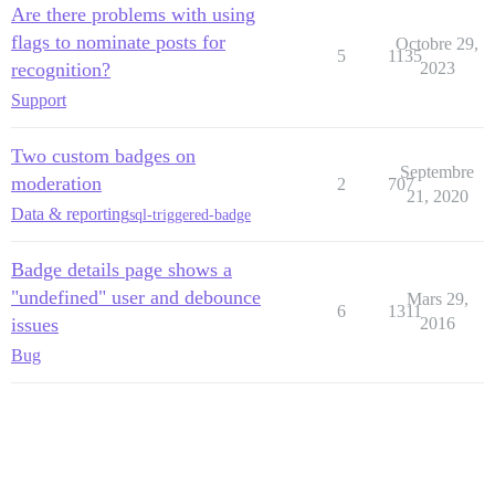
Are there problems with using
flags to nominate posts for
Octobre 29,
5
1135
recognition?
2023
Support
Two custom badges on
Septembre
moderation
2
707
21, 2020
Data & reporting
sql-triggered-badge
Badge details page shows a
"undefined" user and debounce
Mars 29,
6
1311
issues
2016
Bug