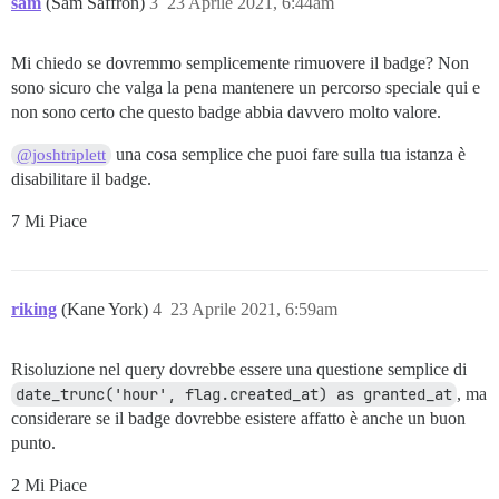
sam
(Sam Saffron)
3
23 Aprile 2021, 6:44am
Mi chiedo se dovremmo semplicemente rimuovere il badge? Non
sono sicuro che valga la pena mantenere un percorso speciale qui e
non sono certo che questo badge abbia davvero molto valore.
una cosa semplice che puoi fare sulla tua istanza è
@joshtriplett
disabilitare il badge.
7 Mi Piace
riking
(Kane York)
4
23 Aprile 2021, 6:59am
Risoluzione nel query dovrebbe essere una questione semplice di
date_trunc('hour', flag.created_at) as granted_at
, ma
considerare se il badge dovrebbe esistere affatto è anche un buon
punto.
2 Mi Piace