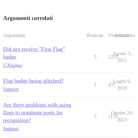
Argomenti correlati
Argomento
Risposte
Visualizzazioni
Attività
Did not receive "First Flag"
Agosto 3,
badge
5
1255
2015
UX
badges
Flag badge being glitched?
Luglio 9,
2
437
2018
Support
Are there problems with using
flags to nominate posts for
Ottobre 29,
5
1135
recognition?
2023
Support