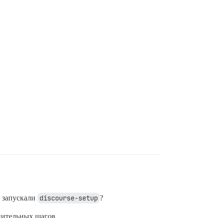
 запускали
discourse-setup
?
лнительных шагов.