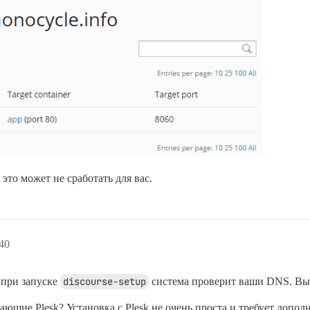
 это может не сработать для вас.
40
 при запуске
discourse-setup
система проверит ваши DNS. Вы
ющие Plesk? Установка с Plesk не очень проста и требует допо