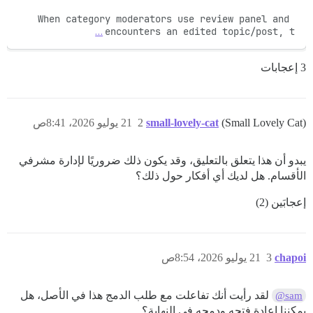
When category moderators use review panel and 
…
encounters an edited topic/post, t
3 إعجابات
(Small Lovely Cat)
small-lovely-cat
2
21 يوليو 2026، 8:41ص
يبدو أن هذا يتعلق بالتعليق، وقد يكون ذلك ضروريًا لإدارة مشرفي
الأقسام. هل لديك أي أفكار حول ذلك؟
إعجابَين (2)
chapoi
3
21 يوليو 2026، 8:54ص
لقد رأيت أنك تفاعلت مع طلب الدمج هذا في الأصل، هل
@sam
يمكننا إعادة فتحه ودمجه في النهاية؟