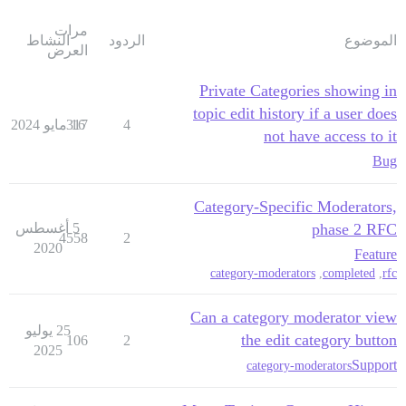
مرات
الموضوع
الردود
النشاط
العرض
Private Categories showing in
topic edit history if a user does
4
16 مايو 2024
317
not have access to it
Bug
Category-Specific Moderators,
phase 2 RFC
5 أغسطس
4558
2
2020
Feature
category-moderators
,
completed
,
rfc
Can a category moderator view
25 يوليو
the edit category button
106
2
2025
Support
category-moderators