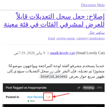
Discourse Meta
إصلاح: جعل سجل التعديلات قابلاً
للعرض لمشرفي الفئات في فئة معينة
ساهم
خلل
,
,
fixed
review-queue
category-moderators
(Small Lovely Cat)
small-lovely-cat
1
9 يناير 2026، 7:19ص
عندما يستخدم مشرفو الفئة لوحة المراجعة ويواجهون موضوعًا/
منشورًا تم تعديله، فإن النقر على زر سجل التعديلات سيؤدي إلى
ظهور مربع حوار يعرض
invalid_access
.