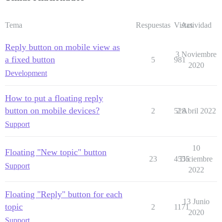
Tema
Respuestas
Vistas
Actividad
Reply button on mobile view as
3 Noviembre
a fixed button
5
981
2020
Development
How to put a floating reply
button on mobile devices?
2
528
2 Abril 2022
Support
10
Floating "New topic" button
23
4555
Diciembre
Support
2022
Floating "Reply" button for each
13 Junio
topic
2
1171
2020
Support