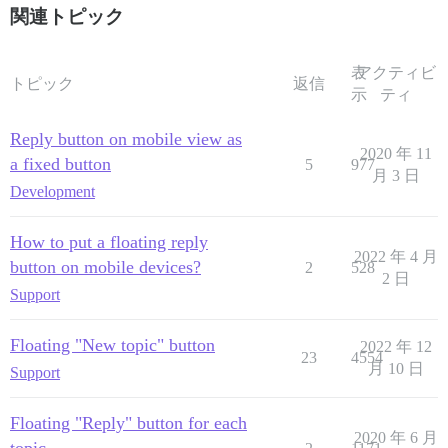
関連トピック
表
アクティビ
トピック
返信
示
ティ
Reply button on mobile view as
2020 年 11
a fixed button
5
977
月 3 日
Development
How to put a floating reply
2022 年 4 月
button on mobile devices?
2
528
2 日
Support
Floating "New topic" button
2022 年 12
23
4554
月 10 日
Support
Floating "Reply" button for each
2020 年 6 月