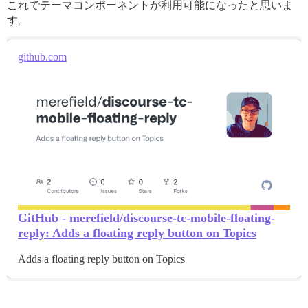
これでテーマコンポーネントが利用可能になったと思いま
す。
github.com
GitHub - merefield/discourse-tc-mobile-floating-
reply: Adds a floating reply button on Topics
Adds a floating reply button on Topics