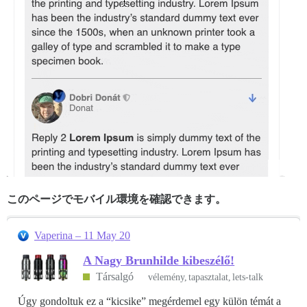
このページでモバイル環境を確認できます。
Vaperina – 11 May 20
A Nagy Brunhilde kibeszélő!
Társalgó
vélemény
tapasztalat
lets-talk
Úgy gondoltuk ez a “kicsike” megérdemel egy külön témát a