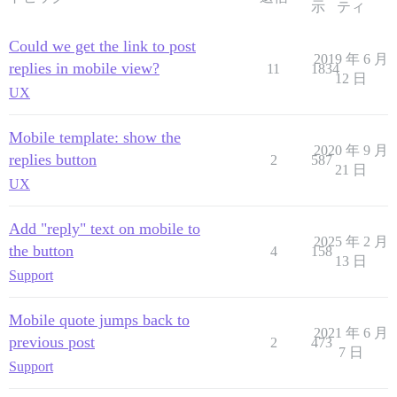
示
ティ
                text-indent: 0;

                display: inline;

Could we get the link to post
                img:not(.emoji) {

2019 年 6 月
replies in mobile view?
11
1834
                    content:url('data:image/png;base6
12 日
                    display: inline;

UX
                    width: 18px;

                    height: 18px;

Mobile template: show the
                    padding-left: 2px;

2020 年 9 月
                }

replies button
2
587
            }

21 日
UX
        }

    }

Add "reply" text on mobile to
    .topic-meta-data {

2025 年 2 月
the button
        position: relative;

4
158
13 日
        width: auto;

Support
        left: auto;

        top: auto;

        margin: 0 0 3px;

Mobile quote jumps back to
2021 年 6 月
previous post
2
473
        .names {

7 日
            padding-left: $topic-body-width-padding;

Support
            span {
