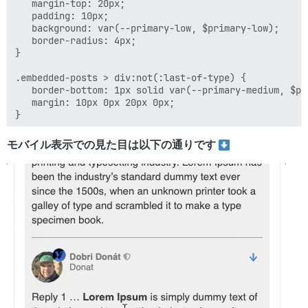
   margin-top: 20px;

   padding: 10px;

   background: var(--primary-low, $primary-low);

   border-radius: 4px;

}

.embedded-posts > div:not(:last-of-type) {

   border-bottom: 1px solid var(--primary-medium, $pri
   margin: 10px 0px 20px 0px;

}

.embedded-posts .topic-body .cooked {

モバイル表示での見た目は以下の通りです
    display: inline-block;

    margin-top: 10px;
