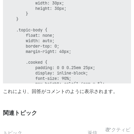
            width: 30px;

            height: 30px;

        }

    }

    .topic-body {

        float: none;

        width: auto;

        border-top: 0;

        margin-right: 40px;

        .cooked {

            padding: 0 0 0.25em 25px;

            display: inline-block;

            font-size: 90%;

            max-height: calc(1.4rem * 5);

            overflow: hidden;

これにより、回答がコメントのように表示されます。
            text-overflow: ellipsis;

            & > :not(p) {

                display: none;

関連トピック
            }

            & > p {

表
アクティビ
                margin: 0;

トピック
返信