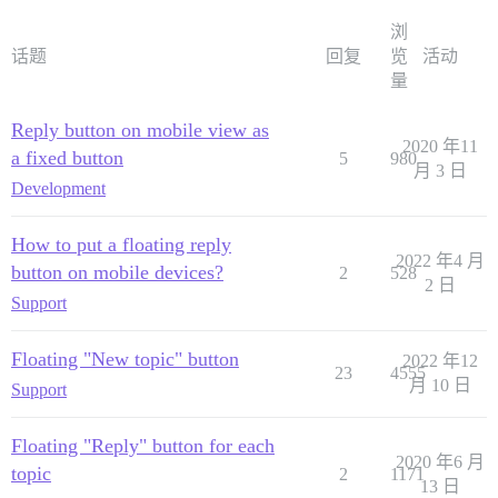
浏
话题
回复
览
活动
量
Reply button on mobile view as
2020 年11
a fixed button
5
980
月 3 日
Development
How to put a floating reply
2022 年4 月
button on mobile devices?
2
528
2 日
Support
Floating "New topic" button
2022 年12
23
4555
月 10 日
Support
Floating "Reply" button for each
2020 年6 月
topic
2
1171
13 日