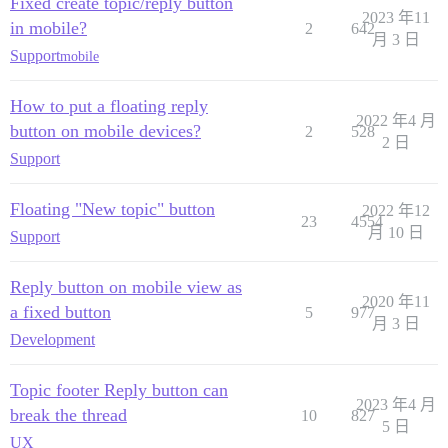
Fixed create topic/reply button
2023 年11
in mobile?
2
642
月 3 日
Support
mobile
How to put a floating reply
2022 年4 月
button on mobile devices?
2
528
2 日
Support
Floating "New topic" button
2022 年12
23
4554
月 10 日
Support
Reply button on mobile view as
2020 年11
a fixed button
5
977
月 3 日
Development
Topic footer Reply button can
2023 年4 月
break the thread
10
827
5 日
UX