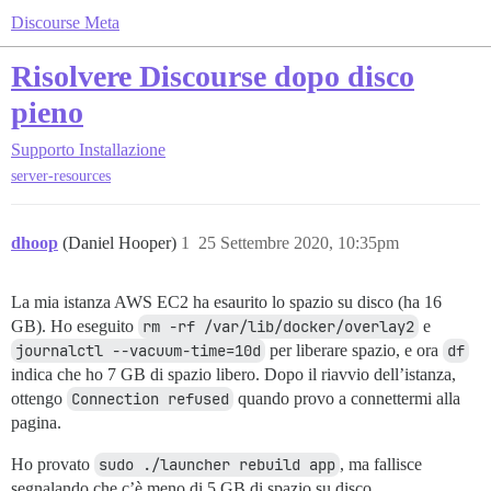
Discourse Meta
Risolvere Discourse dopo disco
pieno
Supporto
Installazione
server-resources
dhoop
(Daniel Hooper)
1
25 Settembre 2020, 10:35pm
La mia istanza AWS EC2 ha esaurito lo spazio su disco (ha 16
GB). Ho eseguito
rm -rf /var/lib/docker/overlay2
e
journalctl --vacuum-time=10d
per liberare spazio, e ora
df
indica che ho 7 GB di spazio libero. Dopo il riavvio dell’istanza,
ottengo
Connection refused
quando provo a connettermi alla
pagina.
Ho provato
sudo ./launcher rebuild app
, ma fallisce
segnalando che c’è meno di 5 GB di spazio su disco.