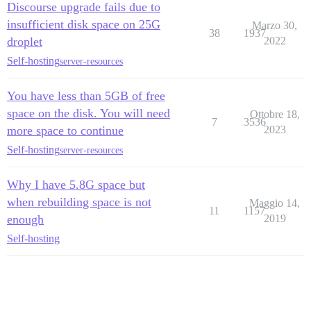
Discourse upgrade fails due to
insufficient disk space on 25G
Marzo 30,
38
1937
droplet
2022
Self-hosting
server-resources
You have less than 5GB of free
space on the disk. You will need
Ottobre 18,
7
3536
more space to continue
2023
Self-hosting
server-resources
Why I have 5.8G space but
when rebuilding space is not
Maggio 14,
11
1157
enough
2019
Self-hosting