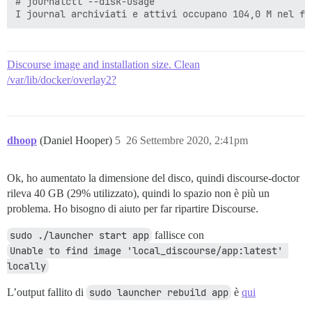
# journalctl --disk-usage

Discourse image and installation size. Clean
/var/lib/docker/overlay2?
dhoop
(Daniel Hooper)
5
26 Settembre 2020, 2:41pm
Ok, ho aumentato la dimensione del disco, quindi discourse-doctor
rileva 40 GB (29% utilizzato), quindi lo spazio non è più un
problema. Ho bisogno di aiuto per far ripartire Discourse.
sudo ./launcher start app
fallisce con
Unable to find image 'local_discourse/app:latest' 
locally
L’output fallito di
sudo launcher rebuild app
è
qui