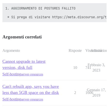
1. AGGIORNAMENTO DI POSTGRES FALLITO

Argomenti correlati
Argomento
Risposte
Visualizzazioni
Attività
Cannot upgrade to latest
Febbraio 3,
version, disk full
10
741
2023
Self-hosting
server-resources
Can't rebuilt app, says you have
Gennaio 17,
less than 5GB space on the disk
2
1606
2019
Self-hosting
server-resources