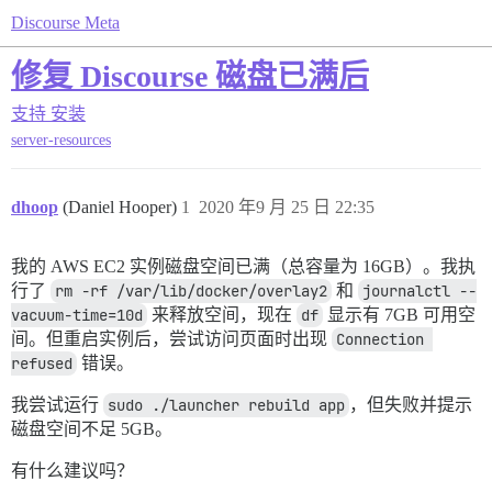
Discourse Meta
修复 Discourse 磁盘已满后
支持
安装
server-resources
dhoop
(Daniel Hooper)
1
2020 年9 月 25 日 22:35
我的 AWS EC2 实例磁盘空间已满（总容量为 16GB）。我执
行了
rm -rf /var/lib/docker/overlay2
和
journalctl --
vacuum-time=10d
来释放空间，现在
df
显示有 7GB 可用空
间。但重启实例后，尝试访问页面时出现
Connection 
refused
错误。
我尝试运行
sudo ./launcher rebuild app
，但失败并提示
磁盘空间不足 5GB。
有什么建议吗？