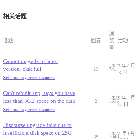
相关话题
浏
话题
回复
览
活动
量
Cannot upgrade to latest
2023 年2 月
version, disk full
10
741
3 日
Self-hosting
server-resources
Can't rebuilt app, says you have
2019 年1 月
less than 5GB space on the disk
2
1606
17 日
Self-hosting
server-resources
Discourse upgrade fails due to
insufficient disk space on 25G
2022 年3 月
38
1940