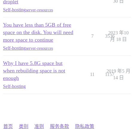
droplet
30 日
Self-hosting
server-resources
You have less than 5GB of free
space on the disk. You will need
2023 年10
7
3536
more space to continue
月 18 日
Self-hosting
server-resources
Why I have 5.8G space but
when rebuilding space is not
2019 年5 月
11
1157
enough
14 日
Self-hosting
首页
类别
准则
服务条款
隐私政策