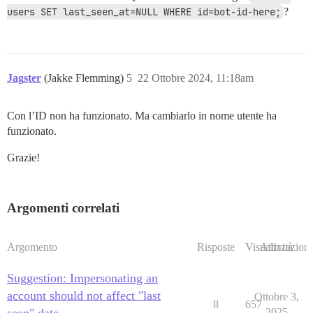
users SET last_seen_at=NULL WHERE id=bot-id-here;
?
Jagster
(Jakke Flemming)
5
22 Ottobre 2024, 11:18am
Con l’ID non ha funzionato. Ma cambiarlo in nome utente ha
funzionato.
Grazie!
Argomenti correlati
Argomento
Risposte
Visualizzazioni
Attività
Suggestion: Impersonating an
account should not affect "last
Ottobre 3,
8
657
seen" date
2025