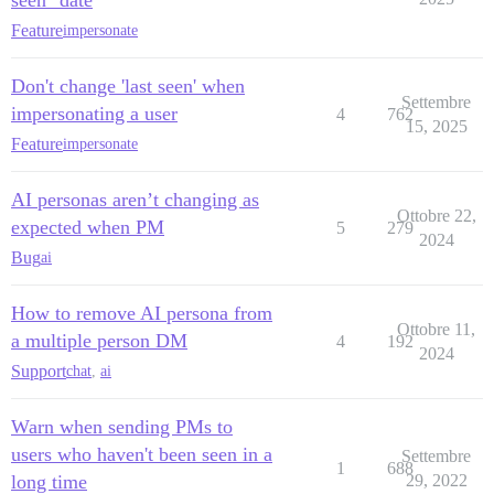
Feature
impersonate
Don't change 'last seen' when
Settembre
impersonating a user
4
762
15, 2025
Feature
impersonate
AI personas aren’t changing as
Ottobre 22,
expected when PM
5
279
2024
Bug
ai
How to remove AI persona from
Ottobre 11,
a multiple person DM
4
192
2024
Support
chat
,
ai
Warn when sending PMs to
users who haven't been seen in a
Settembre
1
688
long time
29, 2022