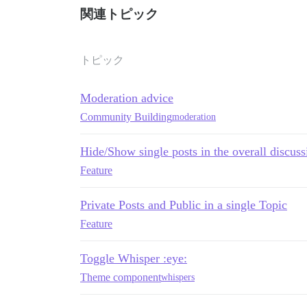
関連トピック
トピック
Moderation advice
Community Building
moderation
Hide/Show single posts in the overall discuss
Feature
Private Posts and Public in a single Topic
Feature
Toggle Whisper :eye:
Theme component
whispers