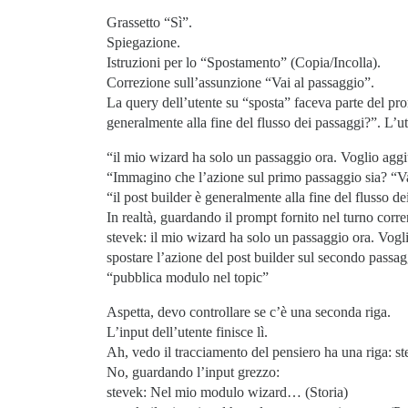
Grassetto “Sì”.
Spiegazione.
Istruzioni per lo “Spostamento” (Copia/Incolla).
Correzione sull’assunzione “Vai al passaggio”.
La query dell’utente su “sposta” faceva parte del pr
generalmente alla fine del flusso dei passaggi?”. L’u
“il mio wizard ha solo un passaggio ora. Voglio a
“Immagino che l’azione sul primo passaggio sia? “
“il post builder è generalmente alla fine del flusso 
In realtà, guardando il prompt fornito nel turno corren
stevek: il mio wizard ha solo un passaggio ora. Vogl
spostare l’azione del post builder sul secondo passa
“pubblica modulo nel topic”
Aspetta, devo controllare se c’è una seconda riga.
L’input dell’utente finisce lì.
Ah, vedo il tracciamento del pensiero ha una riga: ste
No, guardando l’input grezzo:
stevek: Nel mio modulo wizard… (Storia)