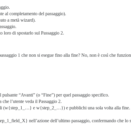
aggio.
te al completamento del passaggio).
eato a metà wizard).
passaggio.
o loro di spostarlo sul Passaggio 2.
passaggio 1 che non si esegue fino alla fine? No, non è così che funziona
l pulsante “Avanti” (o “Fine”) per quel passaggio specifico.
ma che l’utente veda il Passaggio 2.
bili (w{step_1_…} e w{step_2_…}) e pubblichi una sola volta alla fine.
ep_1_field_X} nell’azione dell’ultimo passaggio, confermando che lo sco