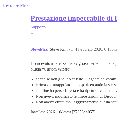
Discourse Meta
Prestazione impeccabile di 
Supporto
ai
StevePlex
(Steve King)
1
4 Febbraio 2026, 6:18pm
Ho ricevuto inferenze meravigliosamente utili dalla
plugin “Custom Wizard”.
anche se non gliel’ho chiesto.. l’agente ha vomita
è rimasto intrappolato in loop, ricercando la stes
alla fine ha perso la testa e ha ripetuto ‘chiama
Non avevo modificato le impostazioni di Discours
Non avevo effettuato l’aggiornamento questa set
Installato 2026.1.0-latest [27353d4057]