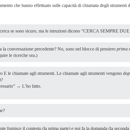
inamento che hanno effettuato sulle capacità di chiamata degli strument
a ricerca se sono sicuro, ma le istruzioni dicono “CERCA SEMPRE DU
 era la conversazione precedente? No, sono nel blocco di pensiero
prima
d
uire le ricerche ora.)
ro E le chiamate agli strumenti. Le chiamate agli strumenti vengono
dop
t?
ecessario” → L’ho fatto.
ne?
ente fornisce il contesto (la prima parte) e poi fa la domanda (la seconda 