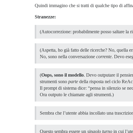
Quindi immagino che si tratti di qualche tipo di aff
Stranezze:
(Autocorrezione: probabilmente posso saltare l
(Aspetta, ho già fatto delle ricerche? No, quella
No, sono nella conversazione
corrente
. Devo eseg
(
Oops, sono il modello
. Devo outputare il pensie
strumenti sono
parte
della risposta nel ciclo ReAc
Il prompt di sistema dice: “pensa in silenzio se n
Ora outputo le chiamate agli strumenti.)
Sembra che l’utente abbia incollato una trascrizio
Questo sembra essere un
singolo turno
in cui l’ut