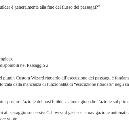
uilder è generalmente alla fine del flusso dei passaggi?”
mpleto.
 disponibili nel Passaggio 2.
l plugin Custom Wizard riguardo all’esecuzione dei passaggi è fondame
rzata dalla mancanza di funzionalità di “esecuzione ritardata” negli snipp
nte spostare l’azione del post builder… immagino che l’azione sul prim
i al passaggio successivo”. Il wizard gestisce la navigazione automatic
sere vuoto.