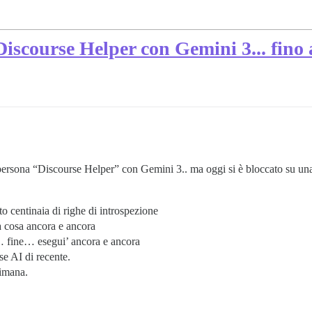
Discourse Helper con Gemini 3... fino
 persona “Discourse Helper” con Gemini 3.. ma oggi si è bloccato su u
to centinaia di righe di introspezione
sa cosa ancora e ancora
te… fine… esegui’ ancora e ancora
e AI di recente.
timana.