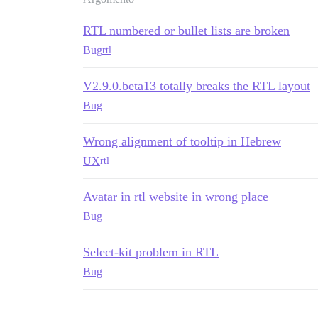
RTL numbered or bullet lists are broken
Bug
rtl
V2.9.0.beta13 totally breaks the RTL layout
Bug
Wrong alignment of tooltip in Hebrew
UX
rtl
Avatar in rtl website in wrong place
Bug
Select-kit problem in RTL
Bug