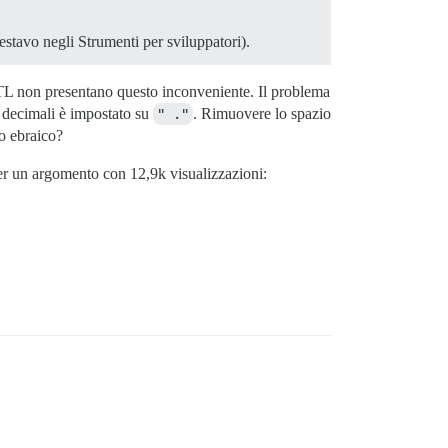
stavo negli Strumenti per sviluppatori).
 RTL non presentano questo inconveniente. Il problema
i decimali è impostato su
" ."
. Rimuovere lo spazio
to ebraico?
per un argomento con 12,9k visualizzazioni: