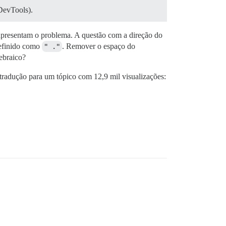
DevTools).
 apresentam o problema. A questão com a direção do
definido como
" ."
. Remover o espaço do
ebraico?
 tradução para um tópico com 12,9 mil visualizações: