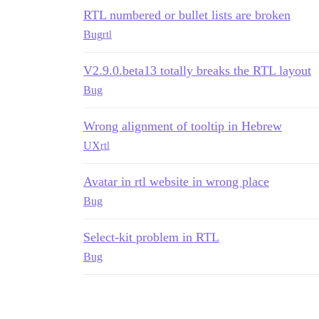
RTL numbered or bullet lists are broken
Bug
rtl
V2.9.0.beta13 totally breaks the RTL layout
Bug
Wrong alignment of tooltip in Hebrew
UX
rtl
Avatar in rtl website in wrong place
Bug
Select-kit problem in RTL
Bug