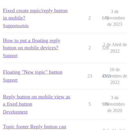
Fixed create topic/reply button
3 de
in mobile?
2
643
Novembro
de 2023
Support
mobile
How to put a floating reply
2 de Abril de
button on mobile devices?
2
528
2022
Support
10 de
Floating "New topic" button
23
4555
Dezembro de
Support
2022
Reply button on mobile view as
3 de
a fixed button
5
980
Novembro
de 2020
Development
Topic footer Reply button can