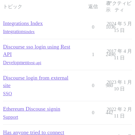
表
アクティビ
トピック
返信
示
ティ
Integrations Index
2024 年 5 月
0
1036
15 日
Integrations
index
Discourse sso login using Rest
2017 年 4 月
API
1
2490
11 日
Development
rest-api
Discourse login from external
2023 年 1 月
site
0
980
10 日
SSO
Ethereum Discouse signin
2022 年 2 月
0
442
11 日
Support
Has anyone tried to connect